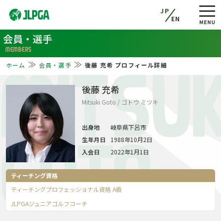
JP
EN
会員・選手
MEMBERS
ホーム
会員・選手
後藤 充希 プロフィール詳細
MITSUK
後藤 充希
Mitsuki Goto / ゴトウ ミツキ
出身地
岐阜県下呂市
生年月日
1988年10月2日
GOTO
入会日
2022年1月1日
ティーチング資格
ティーチングプロフェッショナル資格 A級
JLPGAジュニアゴルフコーチ