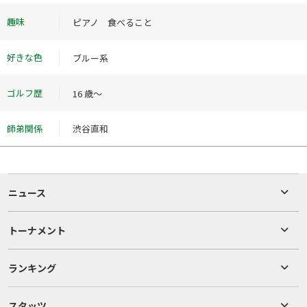
趣味
ピアノ 食べること
好きな色
ブルー系
ゴルフ歴
16 歳～
師弟関係
渋谷直和
ニュース
トーナメント
ランキング
スタッツ