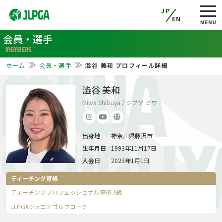
JP
EN
会員・選手
MEMBERS
ホーム
会員・選手
澁谷 美和 プロフィール詳細
MIWA
澁谷 美和
Miwa Shibuya / シブヤ ミワ
出身地
神奈川県藤沢市
SHIBUY
生年月日
1993年11月17日
入会日
2023年1月1日
ティーチング資格
ティーチングプロフェッショナル資格 A級
JLPGAジュニアゴルフコーチ