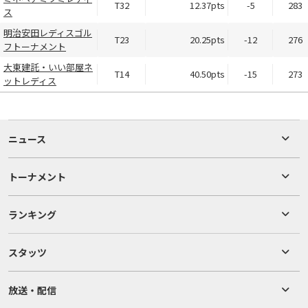
T32
12.37pts
-5
283
ス
明治安田レディスゴル
T23
20.25pts
-12
276
フトーナメント
大東建託・いい部屋ネ
T14
40.50pts
-15
273
ットレディス
ニュース
トーナメント
ランキング
スタッツ
放送・配信