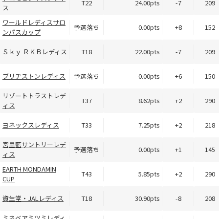
T22
24.00pts
-7
209
ス
ワールドレディスサロ
予選落ち
0.00pts
+8
152
ンパスカップ
Ｓｋｙ ＲＫＢレディス
T18
22.00pts
-7
209
ブリヂストンレディス
予選落ち
0.00pts
+6
150
リゾートトラストレデ
T37
8.62pts
+2
290
ィス
ヨネックスレディス
T33
7.25pts
+2
218
宮里藍サントリーレデ
予選落ち
0.00pts
+1
145
ィス
EARTH MONDAMIN
T43
5.85pts
+2
290
CUP
資生堂・JALレディス
T18
30.90pts
-8
208
ミネベアミツミレディ