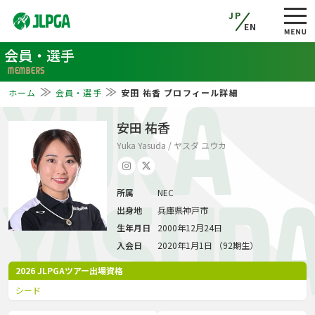
JP
EN
会員・選手
MEMBERS
ホーム
会員・選手
安田 祐香 プロフィール詳細
YUKA
安田 祐香
Yuka Yasuda / ヤスダ ユウカ
所属
NEC
YASUD
出身地
兵庫県神戸市
生年月日
2000年12月24日
入会日
2020年1月1日 （92期生）
2026 JLPGAツアー出場資格
シード