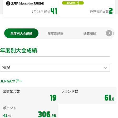
2
41
通算優勝回数
7月26日 時点
年度別大会成績
年度別記録
通算記録
生
年度別大会成績
JLPGAツアー
出場試合数
ラウンド数
19
61
.0
ポイント
306
41
位
.26