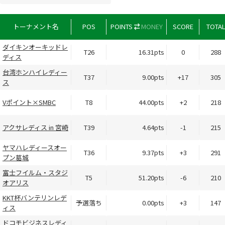
トーナメント名
POS
POINTS
MONEY
SCORE
TOTA
ダイキンオーキッドレ
T26
16.31pts
0
288
ディス
台湾ホンハイレディー
T37
9.00pts
+17
305
ス
Vポイント×SMBC
T8
44.00pts
+2
218
アクサレディス in 宮崎
T39
4.64pts
-1
215
ヤマハレディースオー
T36
9.37pts
+3
291
プン葛城
富士フイルム・スタジ
T5
51.20pts
-6
210
オアリス
KKT杯バンテリンレデ
予選落ち
0.00pts
+3
147
ィス
ドコモビジネスレディ