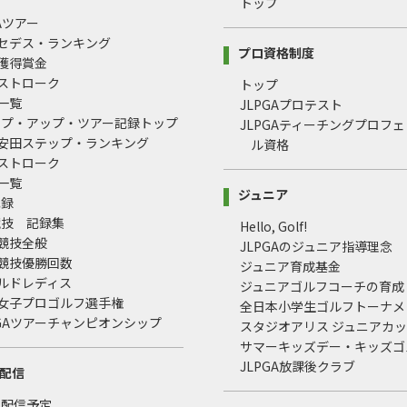
プ
トップ
GAツアー
ルセデス・ランキング
プロ資格制度
間獲得賞金
均ストローク
トップ
録一覧
JLPGAプロテスト
ップ・アップ・ツアー記録トップ
JLPGAティーチングプロフ
治安田ステップ・ランキング
ル資格
均ストローク
録一覧
ジュニア
記録
競技 記録集
Hello, Golf!
式競技全般
JLPGAのジュニア指導理念
式競技優勝回数
ジュニア育成基金
ールドレディス
ジュニアゴルフコーチの育成
本女子プロゴルフ選手権
全日本小学生ゴルフトーナメ
LPGAツアーチャンピオンシップ
スタジオアリス ジュニアカ
サマーキッズデー・キッズゴ
JLPGA放課後クラブ
配信
・配信予定