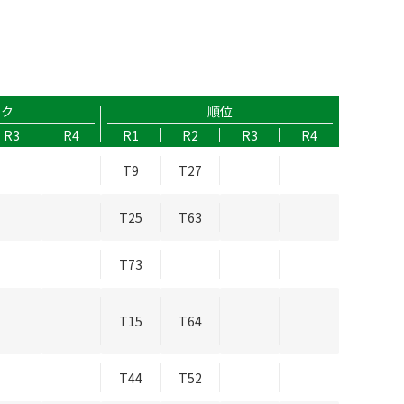
ーク
順位
R3
R4
R1
R2
R3
R4
T9
T27
T25
T63
T73
T15
T64
T44
T52