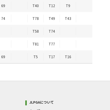
69
T40
T12
T9
74
T78
T49
T43
T58
T74
T81
T77
69
T5
T17
T16
JLPGAについて