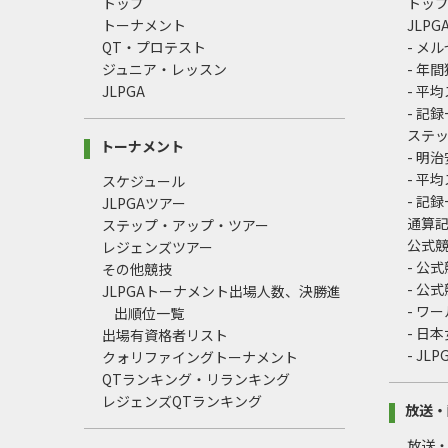
トップ
トッ
トーナメント
JLP
QT・プロテスト
- メ
ジュニア・レッスン
- 年
JLPGA
- 平
- 記
ステ
トーナメント
- 明
- 平
スケジュール
- 記
JLPGAツアー
通算
ステップ・アップ・ツアー
公式
レジェンズツアー
- 公
その他競技
- 公
JLPGAトーナメント出場人数、決勝進
- ワ
出順位一覧
- 日
出場有資格者リスト
- J
クォリファイングトーナメント
QTランキング・リランキング
レジェンズQTランキング
放送・
放送