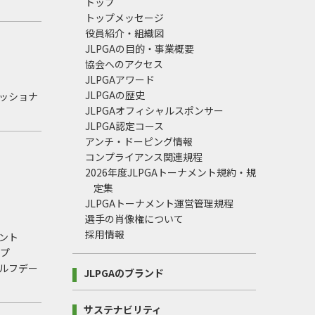
トップ
トップメッセージ
役員紹介・組織図
JLPGAの目的・事業概要
協会へのアクセス
JLPGAアワード
JLPGAの歴史
ェッショナ
JLPGAオフィシャルスポンサー
JLPGA認定コース
アンチ・ドーピング情報
コンプライアンス関連規程
2026年度JLPGAトーナメント規約・規
定集
JLPGAトーナメント運営管理規程
選手の肖像権について
採用情報
ント
ップ
ルフデー
JLPGAのブランド
サステナビリティ