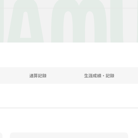
WAM
通算記録
生涯成績・記録