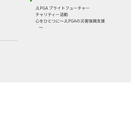
JLPGA ブライトフューチャー
チャリティー活動
心をひとつに～JLPGAの災害復興支援
～