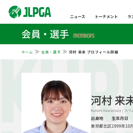
ニュース
トーナメント
ラ
会員・選手
MEMBERS
ホーム
会員・選手
河村 来未 プロフィール詳細
KUR
河村 来
Kurumi Kawamura / 
出身地
生年月日
東京都北区
1999年10