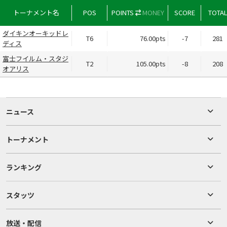
トーナメント名
POS
POINTS
MONEY
SCORE
TOTA
ダイキンオーキッドレ
T6
76.00pts
-7
281
ディス
富士フイルム・スタジ
T2
105.00pts
-8
208
オアリス
ニュース
トーナメント
ランキング
スタッツ
放送・配信