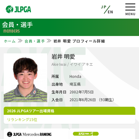
JP
EN
会員・選手
MEMBERS
ホーム
会員・選手
岩井 明愛 プロフィール詳細
AKIE
岩井 明愛
Akie Iwai / イワイ アキエ
所属
Honda
出身地
埼玉県
IWAI
生年月日
2002年7月5日
入会日
2021年6月26日 （93期生）
2026 JLPGAツアー出場資格
リランキング15位