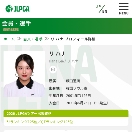
JP
EN
会員・選手
MEMBERS
ホーム
会員・選手
リ ハナ プロフィール詳細
HANA
リ ハナ
Hana Lee / リ ハナ
所属
飯田通商
LEE
出身地
韓国ソウル市
生年月日
2001年7月26日
入会日
2021年6月26日 （93期生）
2026 JLPGAツアー出場資格
リランキング125位／QTランキング105位