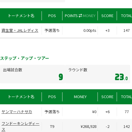
トーナメント名
POS
POINTS
MONEY
SCORE
TOTA
資生堂・JALレディス
予選落ち
0.00pts
+3
147
ステップ・アップ・ツアー
出場試合数
ラウンド数
9
23
.0
トーナメント名
POS
MONEY
SCORE
TOTA
ヤンマーハナサカ
予選落ち
¥0
+6
77
フンドーキンレディー
T9
¥268,928
-2
142
ス