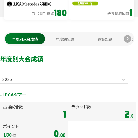
1
180
通算優勝回数
7月26日 時点
年度別大会成績
年度別記録
通算記録
生
年度別大会成績
JLPGAツアー
出場試合数
ラウンド数
1
2
.0
ポイント
0
180
位
.00