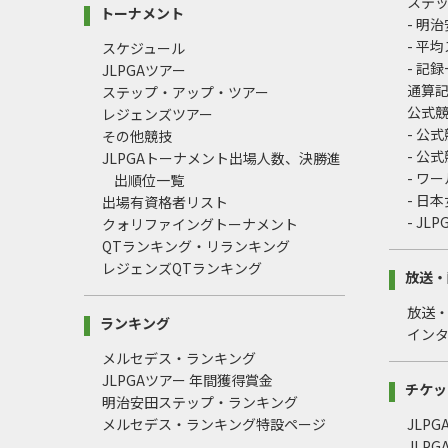
ステ
トーナメント
- 明
- 平
スケジュール
- 記
JLPGAツアー
通算
ステップ・アップ・ツアー
公式
レジェンズツアー
- 公
その他競技
- 公
JLPGAトーナメント出場人数、決勝進
- ワ
出順位一覧
- 日
出場有資格者リスト
- J
クォリファイングトーナメント
QTランキング・リランキング
レジェンズQTランキング
放送・
放送
ランキング
イン
メルセデス・ランキング
JLPGAツアー 年間獲得賞金
チケッ
明治安田ステップ・ランキング
メルセデス・ランキング特設ページ
JLP
JLP