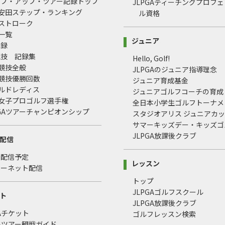
ップ・アップ・ツアー記録トップ
JLPGAティーチングプロフ
治安田ステップ・ランキング
ル資格
均ストローク
録一覧
ジュニア
記録
競技 記録集
Hello, Golf!
式競技全般
JLPGAのジュニア指導理念
式競技優勝回数
ジュニア育成基金
ールドレディス
ジュニアゴルフコーチの育成
本女子プロゴルフ選手権
全日本小学生ゴルフトーナメ
LPGAツアーチャンピオンシップ
スタジオアリス ジュニアカ
サマーキッズデー・キッズゴ
JLPGA放課後クラブ
配信
・配信予定
レッスン
ターネット配信
トップ
JLPGAゴルフスクール
ト
JLPGA放課後クラブ
GAチケット
ゴルフレッスン検索
GAツアー観戦ガイド