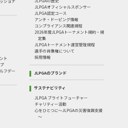
JLPGAの歴史
ェッショナ
JLPGAオフィシャルスポンサー
JLPGA認定コース
アンチ・ドーピング情報
コンプライアンス関連規程
2026年度JLPGAトーナメント規約・規
定集
JLPGAトーナメント運営管理規程
選手の肖像権について
採用情報
ント
ップ
ルフデー
JLPGAのブランド
サステナビリティ
JLPGA ブライトフューチャー
チャリティー活動
心をひとつに～JLPGAの災害復興支援
～