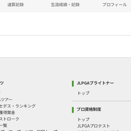
通算記録
生涯成績・記録
プロフィール
ツ
JLPGAブライトナー
プ
トップ
GAツアー
ルセデス・ランキング
プロ資格制度
間獲得賞金
均ストローク
トップ
録一覧
JLPGAプロテスト