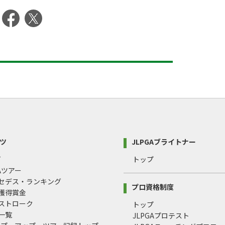
ツ
JLPGAブライトナー
プ
トップ
GAツアー
ルセデス・ランキング
プロ資格制度
間獲得賞金
均ストローク
トップ
録一覧
JLPGAプロテスト