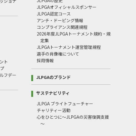
JLPGAの歴史
ェッショナ
JLPGAオフィシャルスポンサー
JLPGA認定コース
アンチ・ドーピング情報
コンプライアンス関連規程
2026年度JLPGAトーナメント規約・規
定集
JLPGAトーナメント運営管理規程
選手の肖像権について
採用情報
ント
ップ
ルフデー
JLPGAのブランド
サステナビリティ
JLPGA ブライトフューチャー
チャリティー活動
心をひとつに～JLPGAの災害復興支援
～