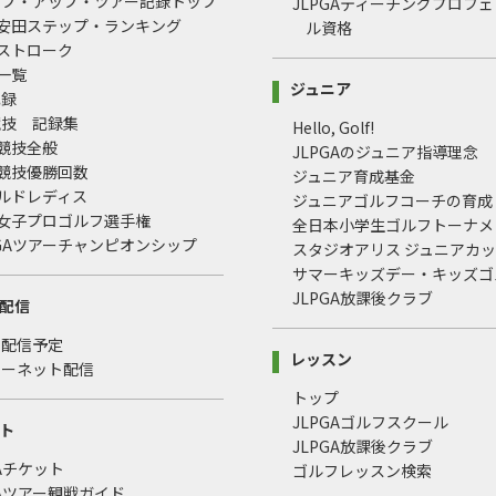
ップ・アップ・ツアー記録トップ
JLPGAティーチングプロフ
治安田ステップ・ランキング
ル資格
均ストローク
録一覧
ジュニア
記録
競技 記録集
Hello, Golf!
式競技全般
JLPGAのジュニア指導理念
式競技優勝回数
ジュニア育成基金
ールドレディス
ジュニアゴルフコーチの育成
本女子プロゴルフ選手権
全日本小学生ゴルフトーナメ
LPGAツアーチャンピオンシップ
スタジオアリス ジュニアカ
サマーキッズデー・キッズゴ
JLPGA放課後クラブ
配信
・配信予定
レッスン
ターネット配信
トップ
JLPGAゴルフスクール
ト
JLPGA放課後クラブ
GAチケット
ゴルフレッスン検索
GAツアー観戦ガイド