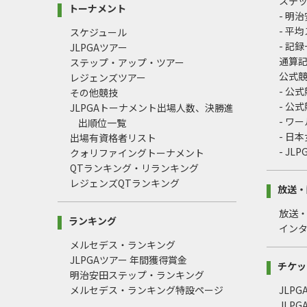
ステ
トーナメント
- 明
- 平
スケジュール
- 記
JLPGAツアー
通算
ステップ・アップ・ツアー
公式
レジェンズツアー
- 公
その他競技
- 公
JLPGAトーナメント出場人数、決勝進
- ワ
出順位一覧
- 日
出場有資格者リスト
- J
クォリファイングトーナメント
QTランキング・リランキング
レジェンズQTランキング
放送・
放送
ランキング
イン
メルセデス・ランキング
JLPGAツアー 年間獲得賞金
チケッ
明治安田ステップ・ランキング
メルセデス・ランキング特設ページ
JLP
JLP