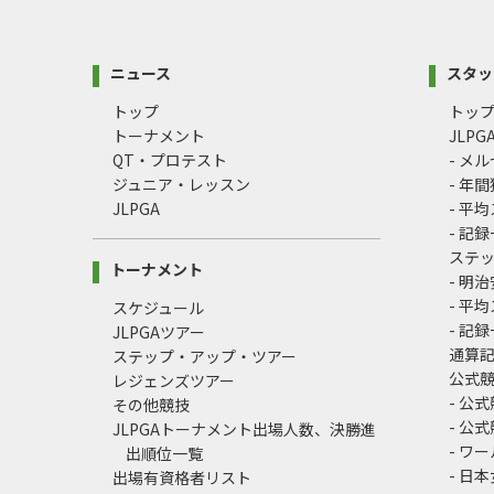
ニュース
スタッ
トップ
トッ
トーナメント
JLP
QT・プロテスト
- メ
ジュニア・レッスン
- 年
JLPGA
- 平
- 記
ステ
トーナメント
- 明
- 平
スケジュール
- 記
JLPGAツアー
通算
ステップ・アップ・ツアー
公式
レジェンズツアー
- 公
その他競技
- 公
JLPGAトーナメント出場人数、決勝進
- ワ
出順位一覧
- 日
出場有資格者リスト