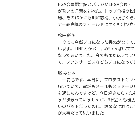
PGA会員認定証とバッジがLPGA会長
が誓いの言葉を述べた。トップ合格の松田は
場、そのほかにも川﨑志穂、小祝さくら、
アー最高峰のフィールドに早くも飛び立
松田 鈴英
「今でも全然プロになった実感がなくて
います。LINEとかメールがいっぱい来
なって思いました。今でもまだ返せてい
て、ファンサービスなどもプロになって
勝 みなみ
「一安心です、本当に。プロテストという
届いていて、電話もメールもメッセージ
を返したんですけど、今日起きたらまた
まだ決まっていませんが、3試合とも優勝
いのパットだったのに、諦めなければこ
が大事だって思いました」