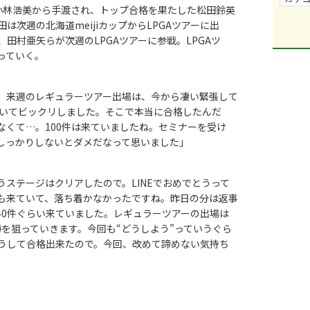
・小林浩美から手渡され、トップ合格を果たした松田鈴英
次週の北海道meijiカップからLPGAツアーに出
田村亜矢らが次週のLPGAツアーに参戦。LPGAツ
っていく。
、来週のレギュラーツアー出場は、今から凄い緊張して
ていてビックリしました。そこで本当に合格したんだ
なくて…。100件は来ていましたね。セミナーを受け
しっかりしないとダメだなって思いました」
ステージはクリアしたので。LINEでおめでとうって
も来ていて、落ち着かなかったですね。昨日の分は返事
40件ぐらい来ていました。レギュラーツアーの出場は
を狙っていきます。今回も“どうしよう”っていうぐら
うして合格出来たので。今回、改めて諦めない気持ち