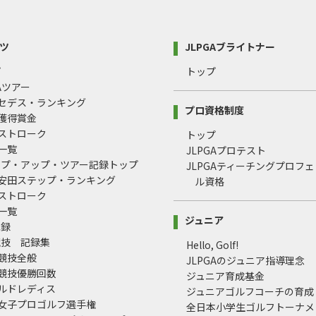
ツ
JLPGAブライトナー
プ
トップ
GAツアー
ルセデス・ランキング
プロ資格制度
間獲得賞金
均ストローク
トップ
録一覧
JLPGAプロテスト
ップ・アップ・ツアー記録トップ
JLPGAティーチングプロフ
治安田ステップ・ランキング
ル資格
均ストローク
録一覧
ジュニア
記録
競技 記録集
Hello, Golf!
式競技全般
JLPGAのジュニア指導理念
式競技優勝回数
ジュニア育成基金
ールドレディス
ジュニアゴルフコーチの育成
本女子プロゴルフ選手権
全日本小学生ゴルフトーナメ