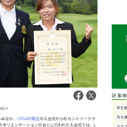
記事
ges＞
らぬなか、
LPGA89期生
の入会式が小杉カントリークラ
のオリエンテーションのあとに行われた入会式では、L