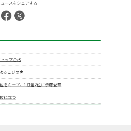
ニュースをシェアする
がトップ合格
よろこびの声
首位をキープ、1打差2位に伊藤愛華
首位に立つ