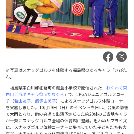
※写真はスナッグゴルフを体験する福島県のゆるキャラ「きびた
ん」
福島県東白川郡棚倉町の棚倉小学校で開催された「
わくわく東
白川ご当地キャラ祭inたなぐら
」で、LPGAジュニアゴルフコー
チ（
若山友子
、
飯塚由美子
）によるスナッグゴルフ体験コーナー
を実施しました。10月29日（日）のイベント当日は、台風の影響
で大雨となり、他の会場で出演予定だった約20体のご当地キャラ
が一斉にスナッグゴルフ会場の体育館に避難。思わぬサプライズ
に、スナッグゴルフ体験コーナーに集まっていた子どもたちも大
喜び。大賑わいとなった体育館でLPGAジュニアゴルフコーチと