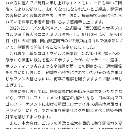
れた方に謹んでお見舞い申し上げますとともに、一日も早いご回
復を心よりお祈りし、お亡くなりになられた方とご親族、関係者
の皆様に深く哀悼の意を表します。また、最前線で治療に当たら
れている医療従事者の皆様に心より感謝申し上げます。
2020-21シーズンJLPGAツアー公式競技「第53回日本女子プロ
ゴルフ選手権大会コニカミノルタ杯」は、9月10日（木）から13
日（日）の4日間、岡山県笠岡市のJFE瀬戸内海ゴルフ倶楽部にお
いて、無観客で開催することを決定いたしました。
これまで、新型コロナウイルス感染症（COVID-19）拡大への
懸念から慎重に検討を重ねて参りましたが、ギャラリー、選手、
ボランティアの皆さまの安全確保が第一との観点から、通常開催
を断念いたしました。観戦を心待ちにされていた地元の皆さまは
じめファンの皆さまには、何卒ご理解を賜りますようお願い申し
上げます。
開催に際しましては、感染症専門の医師から助言をいただきな
がら、プロゴルフトーナメント運営の指針となる「日本国内プロ
ゴルフトーナメントにおける新型コロナウイルス感染症対策ガイ
ドライン」に則り、できる限り感染リスクを抑えるべく感染予防
対策を講じてまいります。
また、本大会は、ゴルフの普及と拡大を目的に毎年開催地を変