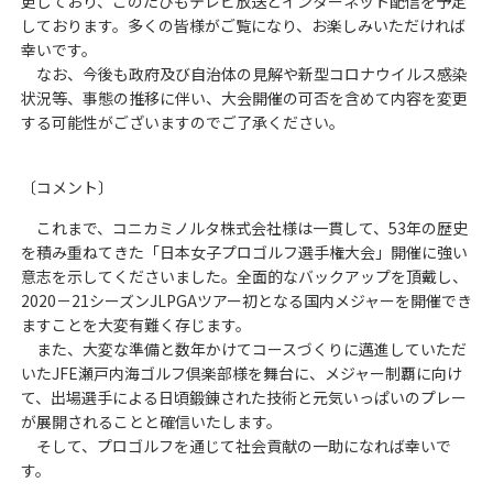
更しており、このたびもテレビ放送とインターネット配信を予定
しております。多くの皆様がご覧になり、お楽しみいただければ
幸いです。
なお、今後も政府及び自治体の見解や新型コロナウイルス感染
状況等、事態の推移に伴い、大会開催の可否を含めて内容を変更
する可能性がございますのでご了承ください。
〔コメント〕
これまで、コニカミノルタ株式会社様は一貫して、53年の歴史
を積み重ねてきた「日本女子プロゴルフ選手権大会」開催に強い
意志を示してくださいました。全面的なバックアップを頂戴し、
2020－21シーズンJLPGAツアー初となる国内メジャーを開催でき
ますことを大変有難く存じます。
また、大変な準備と数年かけてコースづくりに邁進していただ
いたJFE瀬戸内海ゴルフ倶楽部様を舞台に、メジャー制覇に向け
て、出場選手による日頃鍛錬された技術と元気いっぱいのプレー
が展開されることと確信いたします。
そして、プロゴルフを通じて社会貢献の一助になれば幸いで
す。