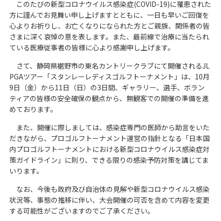
このたびの新型コロナウイルス感染症(COVID-19)に罹患された
方に謹んでお見舞い申し上げますとともに、一日も早いご回復を
心よりお祈りし、お亡くなりになられた方とご親族、関係者の皆
さまに深く哀悼の意を表します。また、最前線で治療に当たられ
ている医療従事者の皆様に心より感謝申し上げます。
さて、静岡県裾野市の東名カントリークラブにて開催されるJL
PGAツアー「スタンレーレディスゴルフトーナメント」は、10月
9日（金）から11日（日）の3日間、ギャラリー、選手、ボラン
ティアの皆様の安全確保の観点から、無観客での開催の準備を進
めております。
また、開催に際しましては、感染症専門の医師から助言をいた
だきながら、プロゴルフトーナメント運営の指針となる「日本国
内プロゴルフトーナメントにおける新型コロナウイルス感染症対
策ガイドライン」に則り、できる限りの感染予防対策を講じてま
いります。
なお、今後も政府及び自治体の見解や新型コロナウイルス感染
状況等、事態の推移に伴い、大会開催の可否を含めて内容を変更
する可能性がございますのでご了承ください。