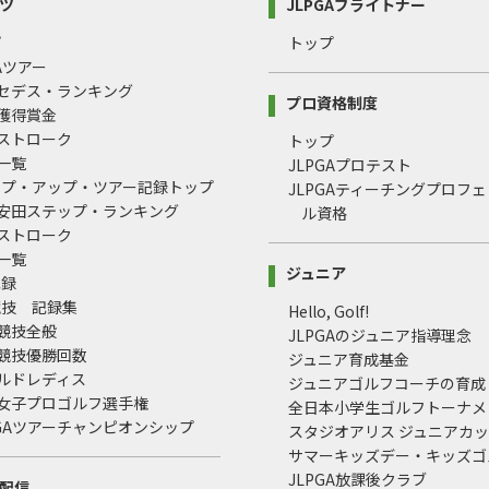
ツ
JLPGAブライトナー
プ
トップ
GAツアー
ルセデス・ランキング
プロ資格制度
間獲得賞金
均ストローク
トップ
録一覧
JLPGAプロテスト
ップ・アップ・ツアー記録トップ
JLPGAティーチングプロフ
治安田ステップ・ランキング
ル資格
均ストローク
録一覧
ジュニア
記録
競技 記録集
Hello, Golf!
式競技全般
JLPGAのジュニア指導理念
式競技優勝回数
ジュニア育成基金
ールドレディス
ジュニアゴルフコーチの育成
本女子プロゴルフ選手権
全日本小学生ゴルフトーナメ
LPGAツアーチャンピオンシップ
スタジオアリス ジュニアカ
サマーキッズデー・キッズゴ
JLPGA放課後クラブ
配信