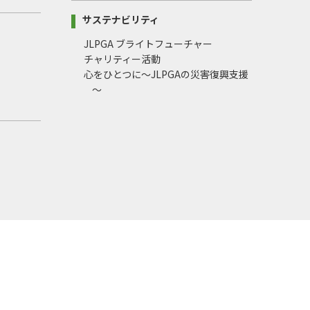
サステナビリティ
JLPGA ブライトフューチャー
チャリティー活動
心をひとつに～JLPGAの災害復興支援
～