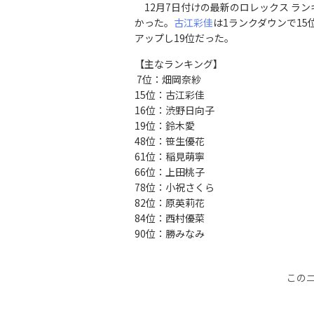
12月7日付けの最新のロレックス ラン
かった。
古江彩佳
は1ランクダウンで15
アップし19位だった。
【主なランキング】
7位：畑岡奈紗
15位：古江彩佳
16位：渋野日向子
19位：鈴木愛
48位：笹生優花
61位：稲見萌寧
66位：上田桃子
78位：小祝さくら
82位：原英莉花
84位：西村優菜
90位：勝みなみ
この