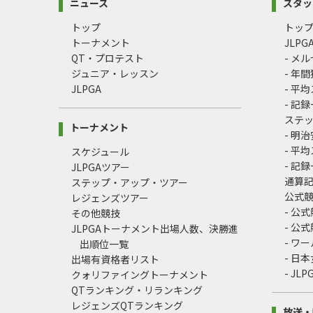
ニュース
スタッ
トップ
トッ
トーナメント
JLP
QT・プロテスト
- メ
ジュニア・レッスン
- 年
JLPGA
- 平
- 記
ステ
トーナメント
- 明
- 平
スケジュール
- 記
JLPGAツアー
通算
ステップ・アップ・ツアー
公式
レジェンズツアー
- 公
その他競技
- 公
JLPGAトーナメント出場人数、決勝進
- ワ
出順位一覧
- 日
出場有資格者リスト
- J
クォリファイングトーナメント
QTランキング・リランキング
レジェンズQTランキング
放送・