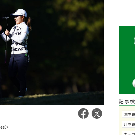
記事
ges＞