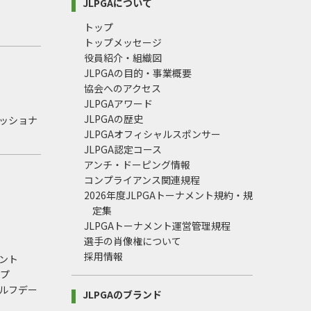
JLPGAについて
トップ
トップメッセージ
役員紹介・組織図
JLPGAの目的・事業概要
協会へのアクセス
JLPGAアワード
JLPGAの歴史
ェッショナ
JLPGAオフィシャルスポンサー
JLPGA認定コース
アンチ・ドーピング情報
コンプライアンス関連規程
2026年度JLPGAトーナメント規約・規
定集
JLPGAトーナメント運営管理規程
選手の肖像権について
採用情報
ント
ップ
ルフデー
JLPGAのブランド