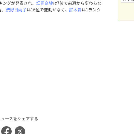
キングが発表され、
畑岡奈紗
は7位で前週から変わらな
位、
渋野日向子
は16位で変動がなく、
鈴木愛
は1ランク
ニュースをシェアする