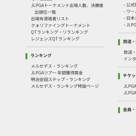
- 公
JLPGAトーナメント出場人数、決勝進
- ワ
出順位一覧
- 日
出場有資格者リスト
- J
クォリファイングトーナメント
QTランキング・リランキング
レジェンズQTランキング
放送・
放送
ランキング
イン
メルセデス・ランキング
JLPGAツアー 年間獲得賞金
チケッ
明治安田ステップ・ランキング
メルセデス・ランキング特設ページ
JLP
JLP
会員・