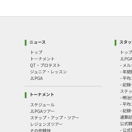
ニュース
スタッ
トップ
トッ
トーナメント
JLP
QT・プロテスト
- メ
ジュニア・レッスン
- 年
JLPGA
- 平
- 記
ステ
トーナメント
- 明
- 平
スケジュール
- 記
JLPGAツアー
通算
ステップ・アップ・ツアー
公式
レジェンズツアー
- 公
その他競技