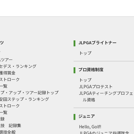
ツ
JLPGAブライトナー
プ
トップ
GAツアー
ルセデス・ランキング
プロ資格制度
間獲得賞金
均ストローク
トップ
録一覧
JLPGAプロテスト
ップ・アップ・ツアー記録トップ
JLPGAティーチングプロフ
治安田ステップ・ランキング
ル資格
均ストローク
録一覧
ジュニア
記録
競技 記録集
Hello, Golf!
式競技全般
JLPGAのジュニア指導理念