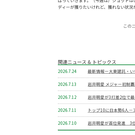
ばっていきます。（今週は）ショットは
ディーが獲りたいけれど、獲れない状況
この
関連ニュース & トピックス
2026.7.24
最新情報ー大東建託・い
2026.7.13
岩井明愛 メジャー初制
2026.7.12
岩井明愛が3打差2位で最
2026.7.11
トップ10に日本勢6人－
2026.7.10
岩井明愛が首位発進 3