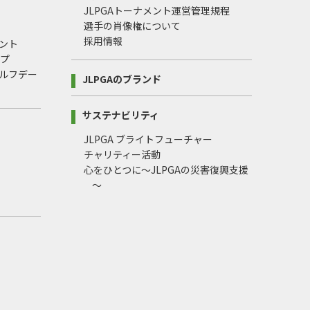
JLPGAトーナメント運営管理規程
選手の肖像権について
採用情報
ント
ップ
ルフデー
JLPGAのブランド
サステナビリティ
JLPGA ブライトフューチャー
チャリティー活動
心をひとつに～JLPGAの災害復興支援
～