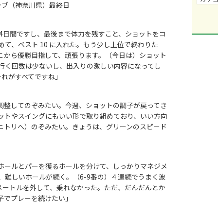
ブ（神奈川県）最終日
4日間ですし、最後まで体力を残すこと、ショットをコ
て、ベスト 10 に入れた。もう少し上位で終わりた
こから優勝目指して、頑張ります。（今日は）ショット
行く回数は少ないし、出入りの激しい内容になってし
それがすべてですね」
調整してのぞみたい。今週、ショットの調子が戻ってき
ットやスイングにもいい形で取り組めており、いい方向
ニトリへ）のぞみたい。きょうは、グリーンのスピード
ホールとパーを獲るホールを分けて、しっかりマネジメ
、難しいホールが続く。（6-9番の）４連続でうまく波
2メートルを外して、乗れなかった。ただ、だんだんとか
子でプレーを続けたい」