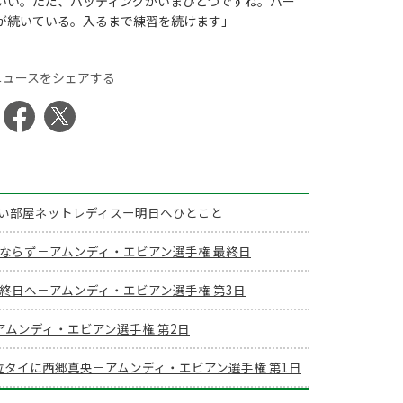
いい。ただ、パッティングがいまひとつですね。バー
が続いている。入るまで練習を続けます」
ニュースをシェアする
い部屋ネットレディスー明日へひとこと
覇ならず－アムンディ・エビアン選手権 最終日
終日へ－アムンディ・エビアン選手権 第3日
アムンディ・エビアン選手権 第2日
位タイに西郷真央－アムンディ・エビアン選手権 第1日