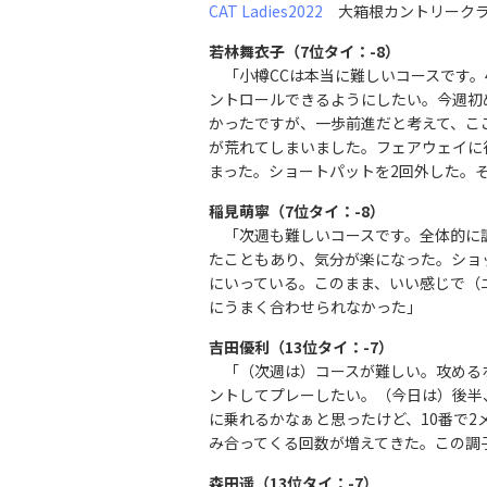
CAT Ladies2022
大箱根カントリークラ
若林舞衣子（7位タイ：-8）
「小樽CCは本当に難しいコースです。
ントロールできるようにしたい。今週初め
かったですが、一歩前進だと考えて、こ
が荒れてしまいました。フェアウェイに
まった。ショートパットを2回外した。
稲見萌寧（7位タイ：-8）
「次週も難しいコースです。全体的に
たこともあり、気分が楽になった。ショ
にいっている。このまま、いい感じで（
にうまく合わせられなかった」
吉田優利（13位タイ：-7）
「（次週は）コースが難しい。攻める
ントしてプレーしたい。（今日は）後半
に乗れるかなぁと思ったけど、10番で
み合ってくる回数が増えてきた。この調
森田遥（13位タイ：-7）