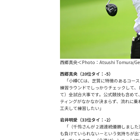
西郷真央＜Photo：Atsushi Tomura/Get
西郷真央（20位タイ：-5）
「小樽CCは、芝質に特徴のあるコース
練習ラウンドでしっかりチェックして、
て）全試合大事です。公式競技も含めて
ティングがなかなか決まらず、流れに乗
工夫して練習したい」
岩井明愛（33位タイ：-2）
「（千怜さんが２週連続優勝しました
も負けていられない－という気持ちが出