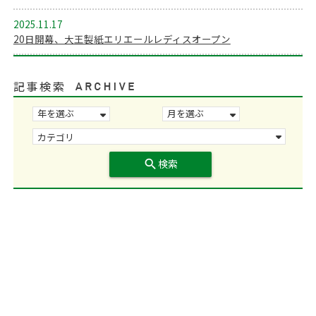
2025.11.17
20日開幕、大王製紙エリエールレディスオープン
記事検索
search
検索