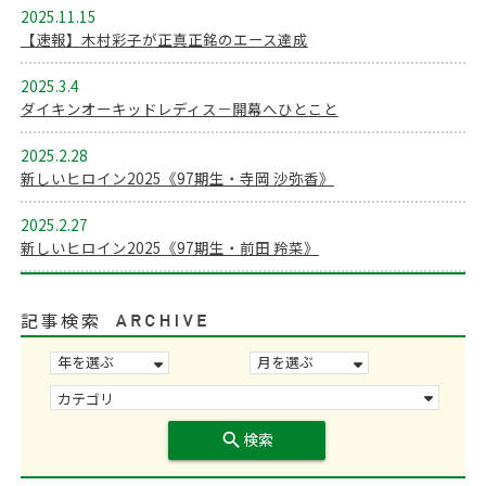
2025.11.15
【速報】木村彩子が正真正銘のエース達成
2025.3.4
ダイキンオーキッドレディス－開幕へひとこと
2025.2.28
新しいヒロイン2025《97期生・寺岡 沙弥香》
2025.2.27
新しいヒロイン2025《97期生・前田 羚菜》
記事検索
search
検索