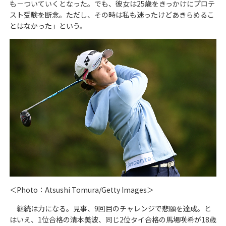
も－ついていくとなった。でも、彼女は25歳をきっかけにプロテ
スト受験を断念。ただし、その時は私も迷ったけどあきらめるこ
とはなかった」という。
＜Photo：Atsushi Tomura/Getty Images＞
継続は力になる。見事、9回目のチャレンジで悲願を達成。と
はいえ、1位合格の清本美波、同じ2位タイ合格の馬場咲希が18歳