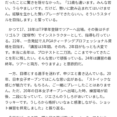
だったことに驚きを隠せなかった。「11歳も違います。みんな若
い。うらやましいです。だけど、勢いに飲み込まれてはいけませ
ん。経験を生かした賢いプレーができたらいい。そういうスタイ
ルを目指します」と誓っている。
かつて17、18年はTP単年登録でツアーへ出場。その後はチボ
リゴルフ（宝塚市）でインストラクターとして、指導も行ってい
る。22年、一念発起でJLPGAティーチングプロフェッショナル資
格を目指す。「講習は3年間。その内、2年目がもっとも大変で
す。本当に去年は、プロテストと二刀流。ここまでやってきたこ
とを形に残したい。そんな思いで頑張っている。24年は講習の最
終年。ツアーと両方、やりますよ」と意欲的だ。
一方、目標とする選手を迷わず、申ジエと書き込んでいる。20
年、日本女子オープンではこんな思い出がある。「ストイックな
感じが魅力です。もちろん、ご一緒にプレーしたことはありませ
ん。ただ、20年の日本女子オープンへ出場した時、練習場が前
後、二段になっていて、ジエさんのうしろがあいていました。
ラッキーです。うしろから格好いいなぁと感激しながら、ショッ
ト練習を拝見しました」と振り返る。