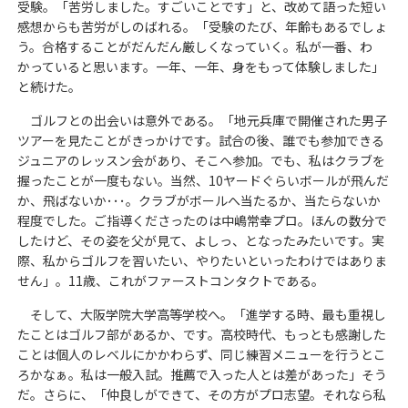
受験。「苦労しました。すごいことです」と、改めて語った短い
感想からも苦労がしのばれる。「受験のたび、年齢もあるでしょ
う。合格することがだんだん厳しくなっていく。私が一番、わ
かっていると思います。一年、一年、身をもって体験しました」
と続けた。
ゴルフとの出会いは意外である。「地元兵庫で開催された男子
ツアーを見たことがきっかけです。試合の後、誰でも参加できる
ジュニアのレッスン会があり、そこへ参加。でも、私はクラブを
握ったことが一度もない。当然、10ヤードぐらいボールが飛んだ
か、飛ばないか･･･。クラブがボールへ当たるか、当たらないか
程度でした。ご指導くださったのは中嶋常幸プロ。ほんの数分で
したけど、その姿を父が見て、よしっ、となったみたいです。実
際、私からゴルフを習いたい、やりたいといったわけではありま
せん」。11歳、これがファーストコンタクトである。
そして、大阪学院大学高等学校へ。「進学する時、最も重視し
たことはゴルフ部があるか、です。高校時代、もっとも感謝した
ことは個人のレベルにかかわらず、同じ練習メニューを行うとこ
ろかなぁ。私は一般入試。推薦で入った人とは差があった」そう
だ。さらに、「仲良しができて、その方がプロ志望。それなら私