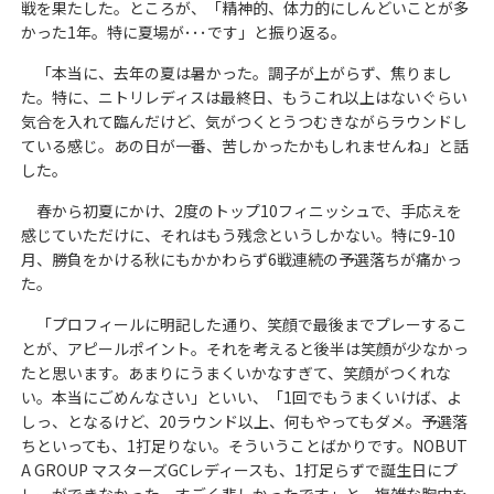
戦を果たした。ところが、「精神的、体力的にしんどいことが多
かった1年。特に夏場が･･･です」と振り返る。
「本当に、去年の夏は暑かった。調子が上がらず、焦りまし
た。特に、ニトリレディスは最終日、もうこれ以上はないぐらい
気合を入れて臨んだけど、気がつくとうつむきながらラウンドし
ている感じ。あの日が一番、苦しかったかもしれませんね」と話
した。
春から初夏にかけ、2度のトップ10フィニッシュで、手応えを
感じていただけに、それはもう残念というしかない。特に9-10
月、勝負をかける秋にもかかわらず6戦連続の予選落ちが痛かっ
た。
「プロフィールに明記した通り、笑顔で最後までプレーするこ
とが、アピールポイント。それを考えると後半は笑顔が少なかっ
たと思います。あまりにうまくいかなすぎて、笑顔がつくれな
い。本当にごめんなさい」といい、「1回でもうまくいけば、よ
しっ、となるけど、20ラウンド以上、何もやってもダメ。予選落
ちといっても、1打足りない。そういうことばかりです。NOBUT
A GROUP マスターズGCレディースも、1打足らずで誕生日にプ