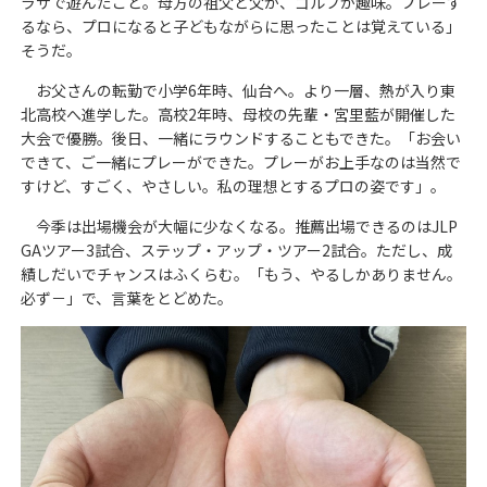
ラザで遊んだこと。母方の祖父と父が、ゴルフが趣味。プレーす
るなら、プロになると子どもながらに思ったことは覚えている」
そうだ。
お父さんの転勤で小学6年時、仙台へ。より一層、熱が入り東
北高校へ進学した。高校2年時、母校の先輩・宮里藍が開催した
大会で優勝。後日、一緒にラウンドすることもできた。「お会い
できて、ご一緒にプレーができた。プレーがお上手なのは当然で
すけど、すごく、やさしい。私の理想とするプロの姿です」。
今季は出場機会が大幅に少なくなる。推薦出場できるのはJLP
GAツアー3試合、ステップ・アップ・ツアー2試合。ただし、成
績しだいでチャンスはふくらむ。「もう、やるしかありません。
必ず－」で、言葉をとどめた。