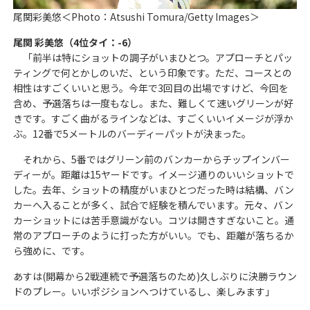
尾関彩美悠＜Photo：Atsushi Tomura/Getty Images＞
尾関 彩美悠（4位タイ：-6）
「前半は特にショットの調子がいまひとつ。アプローチとパッ
ティングで何とかしのいだ、という印象です。ただ、コースとの
相性はすごくいいと思う。今年で3回目の出場ですけど、今回を
含め、予選落ちは一度もなし。また、難しくて速いグリーンが好
きです。すごく曲がるラインなどは、すごくいいイメージが浮か
ぶ。12番で5メートルのバーディーパットが決まった。
それから、5番ではグリーン前のバンカーからチップインバー
ディーが。距離は15ヤードです。イメージ通りのいいショットで
した。去年、ショットの精度がいまひとつだった時は結構、バン
カーへ入ることが多く、試合で経験を積んでいます。元々、バン
カーショットには苦手意識がない。コツは開きすぎないこと。通
常のアプローチのように打った方がいい。でも、距離が落ちるか
ら強めに、です。
あすは(開幕から2戦連続で予選落ちのため)久しぶりに決勝ラウン
ドのプレー。いいポジションへつけているし、楽しみます」