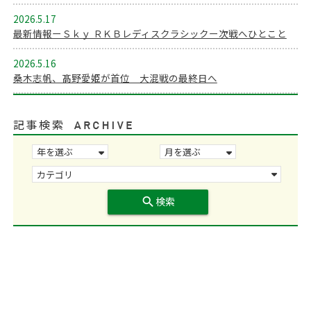
2026.5.17
最新情報ーＳｋｙ ＲＫＢレディスクラシックー次戦へひとこと
2026.5.16
桑木志帆、髙野愛姫が首位 大混戦の最終日へ
記事検索
search
検索