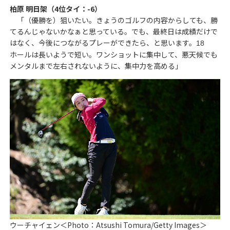
柏原 明日架（4位タイ：-6）
「（優勝を）狙いたい。きょうのゴルフの内容からしても、勝
てるんじゃないかなぁと思っている。でも、最終日は成績だけで
はなく、今後につながるプレーができたら、と思います。
18
ホールは長いようで短い。ワンショットに集中して、悪天候でも
メンタルまで左右されないように、集中力を高める」
ウーチャイェン＜Photo：Atsushi Tomura/Getty Images＞