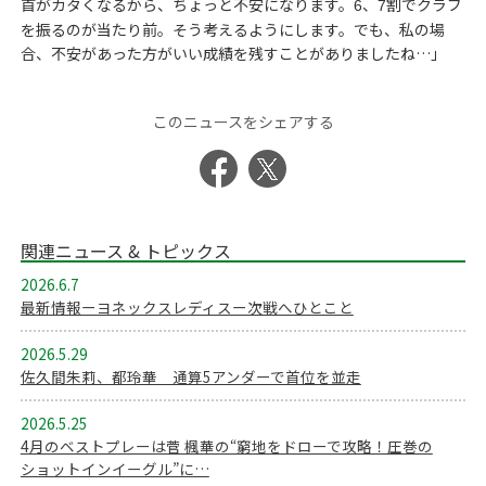
首がカタくなるから、ちょっと不安になります。
、
割でクラブ
6
7
を振るのが当たり前。そう考えるようにします。でも、私の場
合、不安があった方がいい成績を残すことがありましたね…」
このニュースをシェアする
関連ニュース & トピックス
2026.6.7
最新情報ーヨネックスレディスー次戦へひとこと
2026.5.29
佐久間朱莉、都玲華 通算5アンダーで首位を並走
2026.5.25
4月のベストプレーは菅 楓華の“窮地をドローで攻略！圧巻の
ショットインイーグル”に…