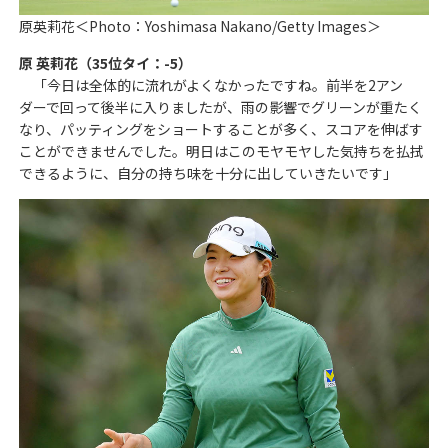
原英莉花＜Photo：Yoshimasa Nakano/Getty Images＞
原 英莉花（35位タイ：-5）
「今日は全体的に流れがよくなかったですね。前半を2アン
ダーで回って後半に入りましたが、雨の影響でグリーンが重たく
なり、パッティングをショートすることが多く、スコアを伸ばす
ことができませんでした。明日はこのモヤモヤした気持ちを払拭
できるように、自分の持ち味を十分に出していきたいです」