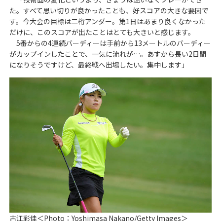
た。すべて思い切りが良かったことも、好スコアの大きな要因で
す。今大会の目標は二桁アンダー。第1日はあまり良くなかった
だけに、このスコアが出たことはとても大きいと感じます。
5番からの4連続バーディーは手前から13メートルのバーディー
がカップインしたことで、一気に流れが…。あすから長い2日間
になりそうですけど、最終戦へ出場したい。集中します」
古江彩佳＜Photo：Yoshimasa Nakano/Getty Images＞