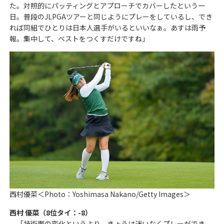
た。対照的にパッティングとアプローチでカバーしたという一
日。普段のJLPGAツアーと同じようにプレーをしているし、でき
れば同組でひとりは日本人選手がいるといいなぁ。あすは雨予
報。集中して、ベストをつくすだけですね」
西村優菜＜Photo：Yoshimasa Nakano/Getty Images＞
西村 優菜（8位タイ：-8）
「技術面の変化というより、きょうは迷いなくプレーができ