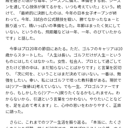
歳を過ぎた頃から毎年、シーズンに備え、準備をする前、シーズ
ンを通して心技体が保てるかを、いつも考えていた」という。続
けて、「最終的に決断したのは、今年の日本女子オープンが終
わって。今年、3試合の公式競技を戦い、勝てなかったなぁ－と
振り返って、精いっぱいの準備をした。年齢はまったく気にして
いない。というのも、飛距離などは一年、一年、のびていたから
です」と話した。
今季はプロ20年の節目にあたる。ただ、ゴルフのキャリアは10
歳からスタートした。「人生は長い。ゴルフだけが人生－という
ものにはしたくはなかった。女性、社会人、プロとして過ごして
きたけど世の中は、まだ知らないことばかりです」と言葉を区切
り、「次に何を、ということはまだ決めてはいない。一番は、勉
強をしたい。幸い、私にはゴルフで培った教科書がある。現状で
は(ツアー復帰は)考えていない。でも一生、プロゴルファーです
から、もしかしたら(ツアーへ)戻りたくなるかもしれません。わ
からないから、引退という言葉をつかわない。やりたいことなど
を、足を止めて考えます」と、心中の思いをわかりやすく、正直
に語った。
さらに、これまでのツアー生活を振り返る。「本当に、たくさ