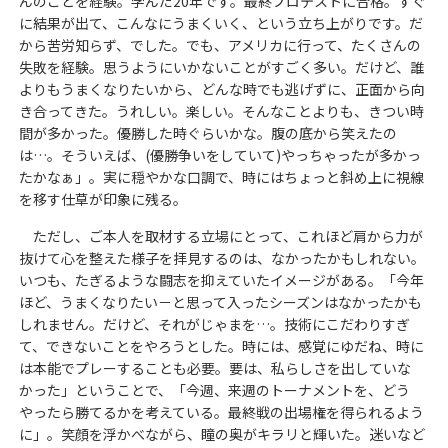
んのことを経験。学んだ20年です。最終プロテストに合格。すぐ
に結果が出て、こんなにうまくいく、という立ち上がりです。だ
から苦労知らず、でした。でも、アメリカに行って、たくさんの
失敗を経験。思うようにいかないことがすごく多い。だけど、誰
よりもうまくなりたいから、どんな時でも逃げずに、正面から向
き合ってきた。うれしい。楽しい。そんなことよりも、きつい時
間が多かった。優勝した時ぐらいかな。腹の底から笑えたの
は…。そういえば、(優勝争いをしていて)やっちゃったが多かっ
たかなぁ」。実に穏やかな口調で、時にはちょっと斜め上に視線
を移す仕草が印象に残る。
ただし、ご本人を取材する立場にとって、これほど肩から力が
抜けて心を整えた様子を拝見するのは、なかったかもしれない。
いつも、たぎるような闘志を抑えていたイメージがある。「今年
ほど、うまくなりたい－と思って入ったシーズンはなかったかも
しれません。だけど、それがじゃまを…。技術にこだわりすぎ
て、できないことをやろうとした。時には、感覚にゆだね、時に
は本能でプレーすることも必要。要は、私らしさを出していな
かった」ということで、「今週、来週のトーナメントを、どう
やったら勝てるかを考えている。最終戦の出場権を得られるよう
に」。笑顔を浮かべながら、瞳の奥がキラリと輝いた。迷いなど