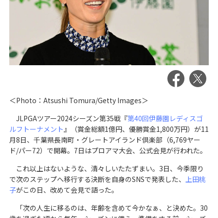
＜Photo：Atsushi Tomura/Getty Images＞
JLPGAツアー2024シーズン第35戦『
第40回伊藤園レディスゴ
ルフトーナメント
』（賞金総額1億円、優勝賞金1,800万円）が11
月8日、千葉県長南町・グレートアイランド倶楽部（6,769ヤー
ド/パー72）で開幕。7日はプロアマ大会、公式会見が行われた。
これ以上はないような、清々しいたたずまい。3日、今季限り
で次のステップへ移行する決断を自身のSNSで発表した、
上田桃
子
がこの日、改めて会見で語った。
「次の人生に移るのは、年齢を含めて今かなぁ、と決めた。30