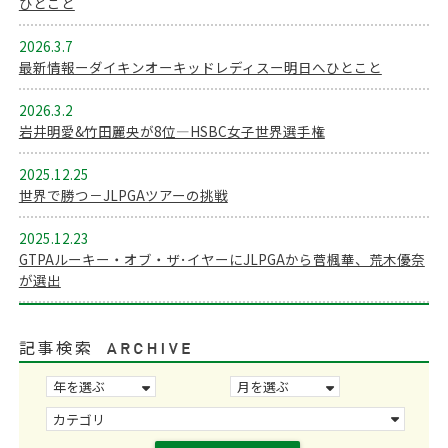
ひとこと
2026.3.7
最新情報ーダイキンオーキッドレディスー明日へひとこと
2026.3.2
岩井明愛&竹田麗央が8位―HSBC女子世界選手権
2025.12.25
世界で勝つ－JLPGAツアーの挑戦
2025.12.23
GTPAルーキー・オブ・ザ･イヤーにJLPGAから菅楓華、荒木優奈
が選出
記事検索