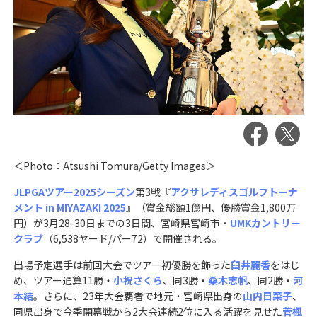
＜Photo：Atsushi Tomura/Getty Images＞
JLPGAツアー2025シーズン
第3戦『
アクサレディスゴルフトーナ
メント in MIYAZAKI 2025
』（賞金総額1億円、優勝賞金1,800万
円）が3月28-30日までの3日間、宮崎県宮崎市・
UMKカントリー
クラブ
（6,538ヤード/パー72）で開催される。
出場予定選手は前回大会でツアー初優勝を飾った
臼井麗香
をはじ
め、ツアー通算11勝・
小祝さくら
、同3勝・
桑木志帆
、同2勝・
河
本結
。さらに、23年大会覇者で地元・宮崎県出身の
山内日菜子
、
同県出身で今季開幕戦から2大会連続2位に入る活躍を見せた
菅楓