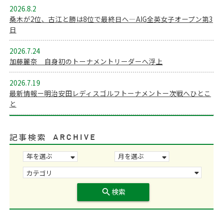
2026.8.2
桑木が2位、古江と勝は8位で最終日へ―AIG全英女子オープン第3
日
2026.7.24
加藤麗奈 自身初のトーナメントリーダーへ浮上
2026.7.19
最新情報ー明治安田レディスゴルフトーナメントー次戦へひとこ
と
記事検索
search
検索