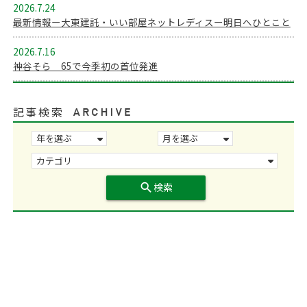
2026.7.24
最新情報ー大東建託・いい部屋ネットレディスー明日へひとこと
2026.7.16
神谷そら 65で今季初の首位発進
記事検索
search
検索