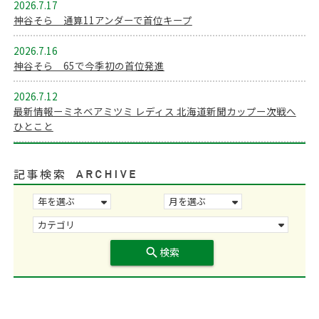
2026.7.17
神谷そら 通算11アンダーで首位キープ
2026.7.16
神谷そら 65で今季初の首位発進
2026.7.12
最新情報ーミネベアミツミ レディス 北海道新聞カップー次戦へ
ひとこと
記事検索
search
検索