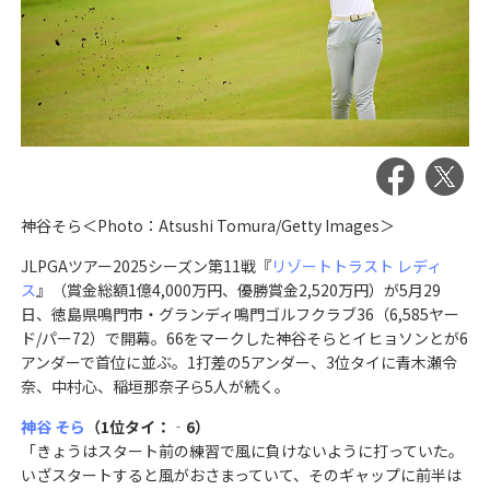
神谷そら＜Photo：Atsushi Tomura/Getty Images＞
JLPGAツアー2025シーズン第11戦『
リゾートトラスト レディ
ス
』（賞金総額1億4,000万円、優勝賞金2,520万円）が5月29
日、徳島県鳴門市・グランディ鳴門ゴルフクラブ36（6,585ヤー
ド/パー72）で開幕。66をマークした神谷そらとイヒョソンとが6
アンダーで首位に並ぶ。1打差の5アンダー、3位タイに青木瀬令
奈、中村心、稲垣那奈子ら5人が続く。
神谷 そら
（1位タイ：‐6）
「きょうはスタート前の練習で風に負けないように打っていた。
いざスタートすると風がおさまっていて、そのギャップに前半は