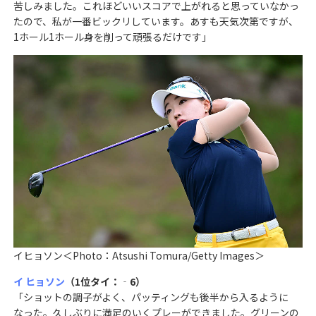
苦しみました。これほどいいスコアで上がれると思っていなかっ
たので、私が一番ビックリしています。あすも天気次第ですが、
1ホール1ホール身を削って頑張るだけです」
イヒョソン＜Photo：Atsushi Tomura/Getty Images＞
イ ヒョソン
（1位タイ：‐6）
「ショットの調子がよく、パッティングも後半から入るように
なった。久しぶりに満足のいくプレーができました。グリーンの