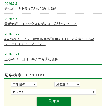
2026.7.5
倉林紅 史上最多7人のPO制し初V
2026.6.7
最新情報ーヨネックスレディスー次戦へひとこと
2026.5.25
4月のベストプレーは菅 楓華の“窮地をドローで攻略！圧巻の
ショットインイーグル”に…
2026.5.23
圧巻の67 山内日菜子が今季初優勝
記事検索
search
検索