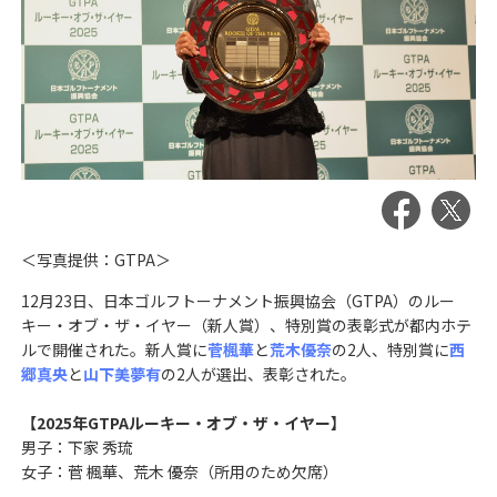
＜写真提供：GTPA＞
12月23日、日本ゴルフトーナメント振興協会（GTPA）のルー
キー・オブ・ザ・イヤー（新人賞）、特別賞の表彰式が都内ホテ
ルで開催された。新人賞に
菅楓華
と
荒木優奈
の2人、特別賞に
西
郷真央
と
山下美夢有
の2人が選出、表彰された。
【2025年GTPAルーキー・オブ・ザ・イヤー】
男子：下家 秀琉
女子：菅 楓華、荒木 優奈（所用のため欠席）