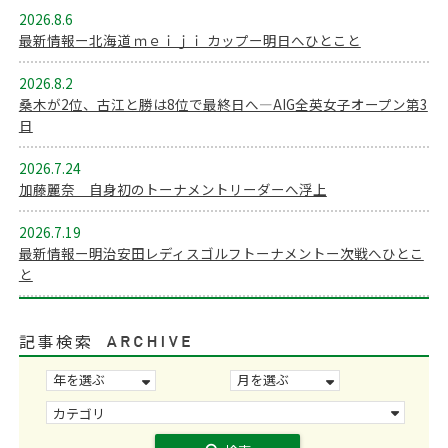
2026.8.6
最新情報ー北海道 ｍｅｉｊｉ カップー明日へひとこと
2026.8.2
桑木が2位、古江と勝は8位で最終日へ―AIG全英女子オープン第3
日
2026.7.24
加藤麗奈 自身初のトーナメントリーダーへ浮上
2026.7.19
最新情報ー明治安田レディスゴルフトーナメントー次戦へひとこ
と
記事検索