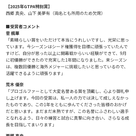
【2025年GTPA特別賞】
西郷 真央、山下 美夢有（両名とも所用のため欠席）
■受賞者コメント
菅 楓華
「素晴らしい賞をいただけて本当にうれしいですし、光栄に思っ
ています。今シーズンはシード権獲得を目標に頑張っていたんで
すけど、自分が思った以上に開幕戦からいい経験ができて、9月
に初優勝ができたので充実した1年間になりました。来シーズン
は、複数回優勝と海外メジャーに挑戦したいと思っているので、
活躍できるように頑張ります」
荒木 優奈
「プロゴルファーとして大変名誉ある賞を頂戴し、心より御礼申
し上げます。今回の受賞は、私一人の力では決して成しえなかっ
たものであり、この1年をともに歩んでくださった皆様のおかげ
だと思います。まだまだ未熟ですが、この名誉にふさわしい選手
となれるよう、日々の練習と試合に真摯に向き合い、さらなる成
長を目指してまいります」
西郷 真央