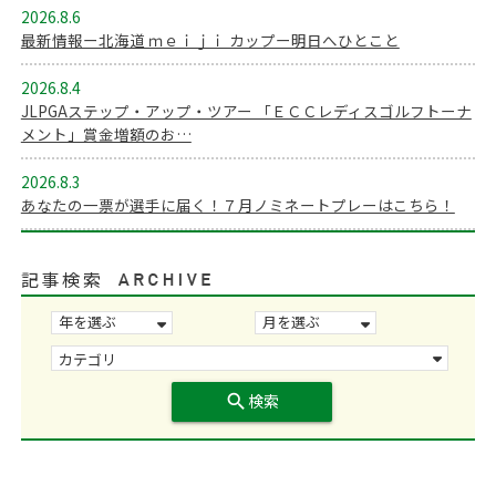
2026.8.6
最新情報ー北海道 ｍｅｉｊｉ カップー明日へひとこと
2026.8.4
JLPGAステップ・アップ・ツアー 「ＥＣＣレディスゴルフトーナ
メント」賞金増額のお…
2026.8.3
あなたの一票が選手に届く！７月ノミネートプレーはこちら！
記事検索
search
検索