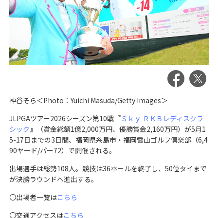
神谷そら＜Photo：Yuichi Masuda/Getty Images＞
JLPGAツアー2026シーズン第10戦『
Ｓｋｙ ＲＫＢレディスクラ
シック
』（賞金総額1億2,000万円、優勝賞金2,160万円）が5月1
5-17日までの3日間、福岡県糸島市・福岡雷山ゴルフ倶楽部（6,4
90ヤード/パー72）で開催される。
出場選手は総勢108人。競技は36ホールを終了し、50位タイまで
が決勝ラウンドへ進出する。
〇出場者一覧は
こちら
〇交通アクセスは
こちら