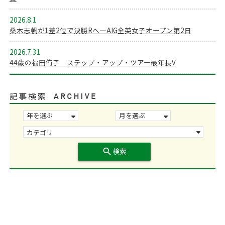
2026.8.1
桑木志帆が1差2位で決勝Rへ―AIG全英女子オープン第2日
2026.7.31
44歳の福田侑子 ステップ・アップ・ツアー最年長V
記事検索
search
検索