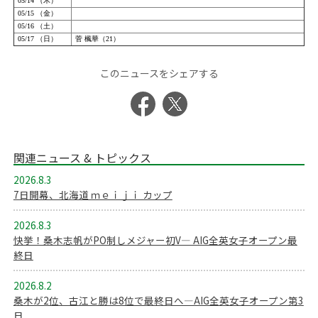
このニュースをシェアする
関連ニュース & トピックス
2026.8.3
7日開幕、北海道 ｍｅｉｊｉ カップ
2026.8.3
快挙！桑木志帆がPO制しメジャー初V― AIG全英女子オープン最
終日
2026.8.2
桑木が2位、古江と勝は8位で最終日へ―AIG全英女子オープン第3
日