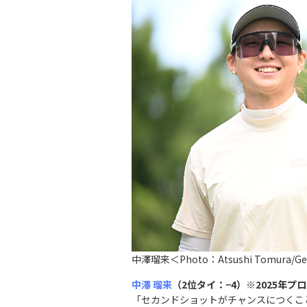
中澤瑠来＜Photo：Atsushi Tomura/Get
中澤 瑠来
（2位タイ：
−
4）※2025年プ
「セカンドショットがチャンスにつくこ