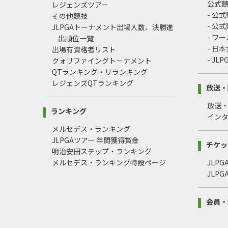
公式
レジェンズツアー
- 公
その他競技
- 公
JLPGAトーナメント出場人数、決勝進
- ワ
出順位一覧
- 日
出場有資格者リスト
- J
クォリファイングトーナメント
QTランキング・リランキング
レジェンズQTランキング
放送・
放送
ランキング
イン
メルセデス・ランキング
JLPGAツアー 年間獲得賞金
チケッ
明治安田ステップ・ランキング
メルセデス・ランキング特設ページ
JLP
JLP
会員・