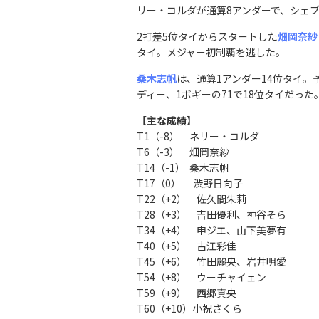
リー・コルダが通算8アンダーで、シェ
2打差5位タイからスタートした
畑岡奈紗
タイ。メジャー初制覇を逃した。
桑木志帆
は、通算1アンダー14位タイ。
ディー、1ボギーの71で18位タイだった
【主な成績】
T1（-8） ネリー・コルダ
T6（-3） 畑岡奈紗
T14（-1） 桑木志帆
T17（0） 渋野日向子
T22（+2）
佐久間朱莉
T28（+3） 吉田優利、神谷そら
T34（+4） 申ジエ、山下美夢有
T40（+5） 古江彩佳
T45（+6） 竹田麗央、岩井明愛
T54（+8） ウーチャイェン
T59（+9） 西郷真央
T60（+10）小祝さくら