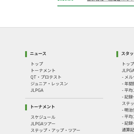
ニュース
スタッ
トップ
トッ
トーナメント
JLP
QT・プロテスト
- メ
ジュニア・レッスン
- 年
JLPGA
- 平
- 記
ステ
トーナメント
- 明
- 平
スケジュール
- 記
JLPGAツアー
通算
ステップ・アップ・ツアー