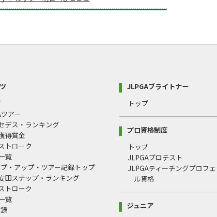
ツ
JLPGAブライトナー
プ
トップ
GAツアー
ルセデス・ランキング
プロ資格制度
間獲得賞金
均ストローク
トップ
録一覧
JLPGAプロテスト
ップ・アップ・ツアー記録トップ
JLPGAティーチングプロフ
治安田ステップ・ランキング
ル資格
均ストローク
録一覧
ジュニア
記録