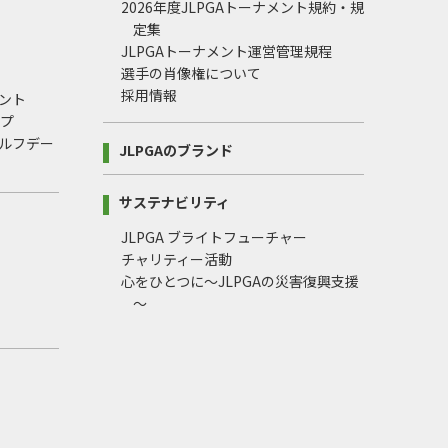
2026年度JLPGAトーナメント規約・規
定集
JLPGAトーナメント運営管理規程
選手の肖像権について
採用情報
ント
ップ
ルフデー
JLPGAのブランド
サステナビリティ
JLPGA ブライトフューチャー
チャリティー活動
心をひとつに～JLPGAの災害復興支援
～