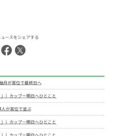
ニュースをシェアする
柚月が首位で最終日へ
ｉｊｉ カップー明日へひとこと
4人が首位で並ぶ
ｉｊｉ カップー明日へひとこと
ｉｊｉ カップー明日へひとこと