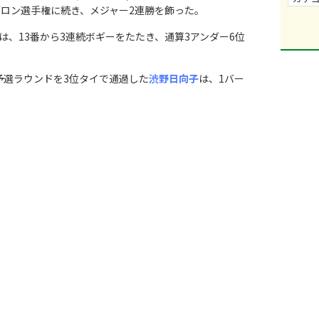
ブロン選手権に続き、メジャー2連勝を飾った。
は、13番から3連続ボギーをたたき、通算3アンダー6位
予選ラウンドを3位タイで通過した
渋野日向子
は、1バー
。