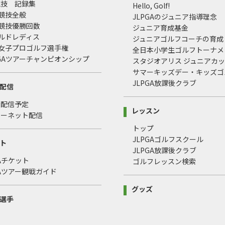
競技 記録集
Hello, Golf!
式競技全般
JLPGAのジュニア指導理念
式競技優勝回数
ジュニア育成基金
ールドレディス
ジュニアゴルフコーチの育成
本女子プロゴルフ選手権
全日本小学生ゴルフトーナメ
LPGAツアーチャンピオンシップ
スタジオアリス ジュニアカ
サマーキッズデー・キッズゴ
JLPGA放課後クラブ
配信
・配信予定
レッスン
ターネット配信
トップ
JLPGAゴルフスクール
ト
JLPGA放課後クラブ
GAチケット
ゴルフレッスン検索
GAツアー観戦ガイド
グッズ
選手