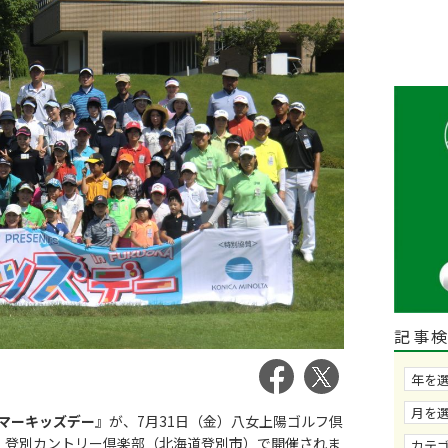
記事
Aサマーキッズデー
』が、7月31日（金）八女上陽ゴルフ倶
月）登別カントリー倶楽部（北海道登別市）で開催されま