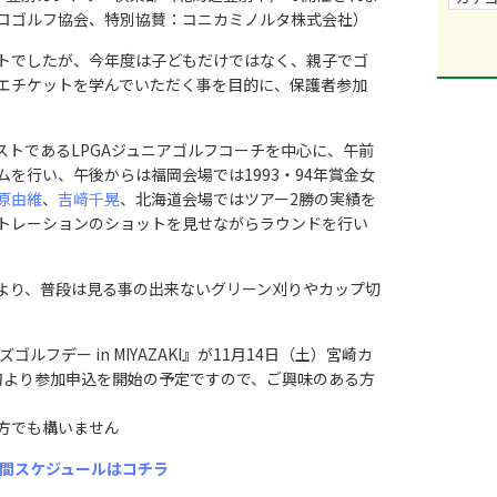
ロゴルフ協会、特別協賛：コニカミノルタ株式会社）
トでしたが、今年度は子どもだけではなく、親子でゴ
エチケットを学んでいただく事を目的に、保護者参加
トであるLPGAジュニアゴルフコーチを中心に、午前
を行い、午後からは福岡会場では1993・94年賞金女
原由維
、
吉﨑千晃
、北海道会場ではツアー2勝の実績を
トレーションのショットを見せながらラウンドを行い
より、普段は見る事の出来ないグリーン刈りやカップ切
。
ッズゴルフデー in MIYAZAKI』が11月14日（土）宮崎カ
旬より参加申込を開始の予定ですので、ご興味のある方
方でも構いません
年間スケジュールはコチラ