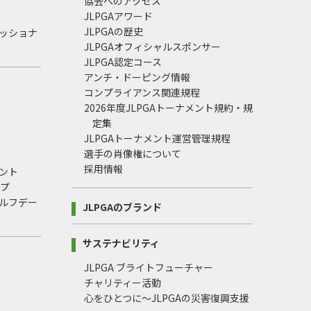
協会へのアクセス
JLPGAアワード
JLPGAの歴史
ェッショナ
JLPGAオフィシャルスポンサー
JLPGA認定コース
アンチ・ドーピング情報
コンプライアンス関連規程
2026年度JLPGAトーナメント規約・規
定集
JLPGAトーナメント運営管理規程
選手の肖像権について
採用情報
ント
ップ
ルフデー
JLPGAのブランド
サステナビリティ
JLPGA ブライトフューチャー
チャリティー活動
心をひとつに～JLPGAの災害復興支援