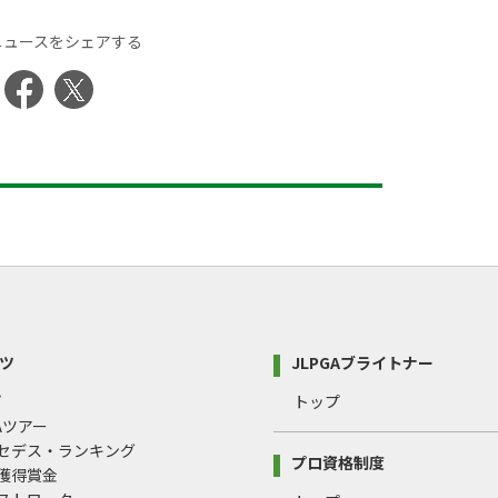
ニュースをシェアする
ツ
JLPGAブライトナー
プ
トップ
GAツアー
ルセデス・ランキング
プロ資格制度
間獲得賞金