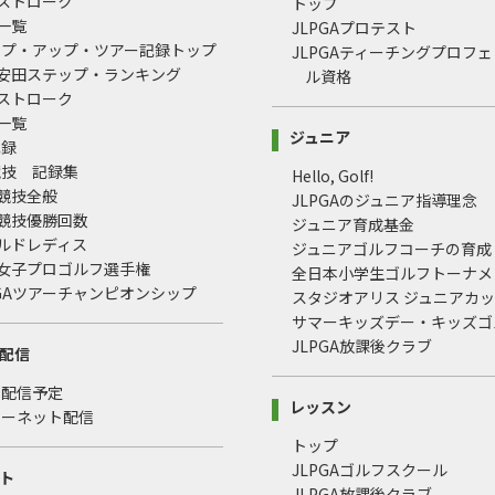
均ストローク
トップ
録一覧
JLPGAプロテスト
ップ・アップ・ツアー記録トップ
JLPGAティーチングプロフ
治安田ステップ・ランキング
ル資格
均ストローク
録一覧
ジュニア
記録
競技 記録集
Hello, Golf!
式競技全般
JLPGAのジュニア指導理念
式競技優勝回数
ジュニア育成基金
ールドレディス
ジュニアゴルフコーチの育成
本女子プロゴルフ選手権
全日本小学生ゴルフトーナメ
LPGAツアーチャンピオンシップ
スタジオアリス ジュニアカ
サマーキッズデー・キッズゴ
JLPGA放課後クラブ
配信
・配信予定
レッスン
ターネット配信
トップ
JLPGAゴルフスクール
ト
JLPGA放課後クラブ