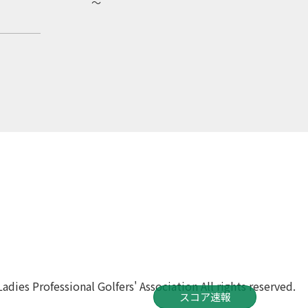
～
dies Professional Golfers' Association All rights reserved.
スコア速報