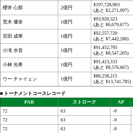
¥197,728,903
櫻井 心那
2億円
(あと ¥2,271,097)
¥93,920,323
荒木 優奈
1億円
(あと ¥6,079,677)
¥92,557,720
宮田 成華
1億円
(あと ¥7,442,280)
¥91,452,795
小滝 水音
1億円
(あと ¥8,547,205)
¥91,423,333
小林 光希
1億円
(あと ¥8,576,667)
¥86,258,215
ウー チャイェン
1億円
(あと ¥13,741,785)
トーナメントコースレコード
PAR
ストローク
AP
72
63
-9
72
63
-9
72
63
-9