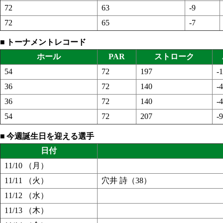
72
63
-9
72
65
-7
トーナメントレコード
ホール
PAR
ストローク
54
72
197
-
36
72
140
-4
36
72
140
-4
54
72
207
-9
今週誕生日を迎える選手
日付
11/10 （月）
11/11 （火）
穴井 詩（38）
11/12 （水）
11/13 （木）