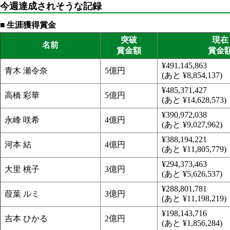
今週達成されそうな記録
生涯獲得賞金
突破
現在
名前
賞金額
賞金
¥491,145,863
青木 瀬令奈
5億円
(あと ¥8,854,137)
¥485,371,427
高橋 彩華
5億円
(あと ¥14,628,573)
¥390,972,038
永峰 咲希
4億円
(あと ¥9,027,962)
¥388,194,221
河本 結
4億円
(あと ¥11,805,779)
¥294,373,463
大里 桃子
3億円
(あと ¥5,626,537)
¥288,801,781
葭葉 ルミ
3億円
(あと ¥11,198,219)
¥198,143,716
吉本 ひかる
2億円
(あと ¥1,856,284)