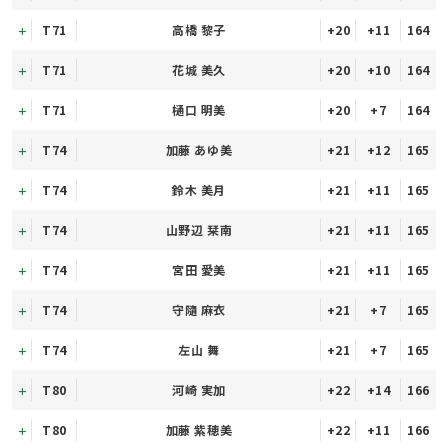
T71
高橋 黎子
+20
+11
164
T71
花城 美久
+20
+10
164
T71
樋口 明美
+20
+7
164
T74
加藤 あゆ美
+21
+12
165
T74
鈴木 美月
+21
+11
165
T74
山野辺 栞南
+21
+11
165
T74
宮田 愛美
+21
+11
165
T74
守隨 麻衣
+21
+7
165
T74
左山 舞
+21
+7
165
T80
河崎 実加
+22
+14
166
T80
加藤 紫穂美
+22
+11
166