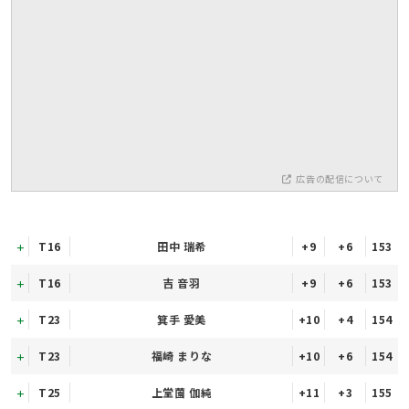
広告の配信について
T16
田中 瑞希
+9
+6
153
T16
吉 音羽
+9
+6
153
T23
箕手 愛美
+10
+4
154
T23
福崎 まりな
+10
+6
154
T25
上堂薗 伽純
+11
+3
155