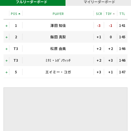
フルリーダーボード
マイリーダーボード
POS
PLAYER
SCR
TDY
TTL
1
澤田 知佳
-3
-1
141
2
飯田 真梨
+1
0
145
T3
松原 由美
+2
+2
146
T3
ﾐﾅﾐ・ﾚﾎﾞﾉｳｨｯﾁ
+2
+3
146
5
エイミー・コガ
+3
+1
147