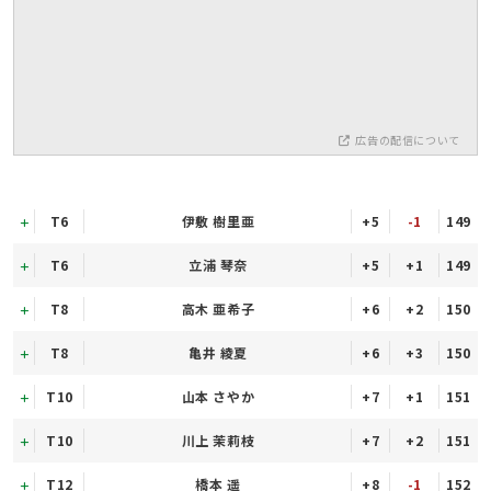
広告の配信について
T6
伊敷 樹里亜
+5
-1
149
T6
立浦 琴奈
+5
+1
149
T8
高木 亜希子
+6
+2
150
T8
亀井 綾夏
+6
+3
150
T10
山本 さやか
+7
+1
151
T10
川上 茉莉枝
+7
+2
151
T12
橋本 遥
+8
-1
152