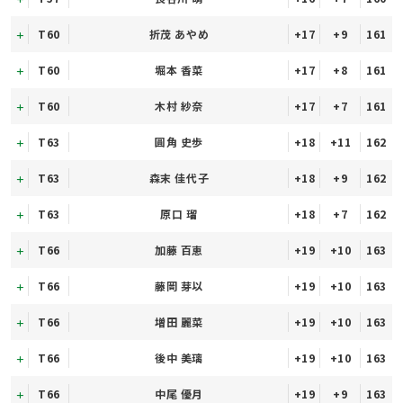
T60
折茂 あやめ
+17
+9
161
T60
堀本 香菜
+17
+8
161
T60
木村 紗奈
+17
+7
161
T63
圓角 史歩
+18
+11
162
T63
森末 佳代子
+18
+9
162
T63
原口 瑠
+18
+7
162
T66
加藤 百恵
+19
+10
163
T66
藤岡 芽以
+19
+10
163
T66
増田 麗菜
+19
+10
163
T66
後中 美璃
+19
+10
163
T66
中尾 優月
+19
+9
163