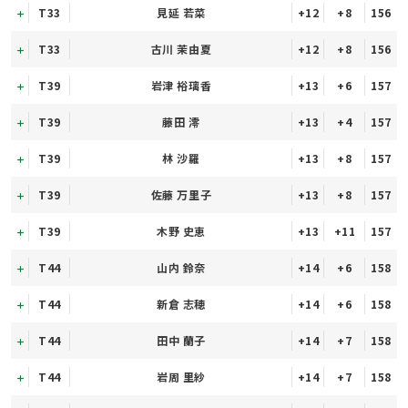
T33
見延 若菜
+12
+8
156
T33
古川 茉由夏
+12
+8
156
T39
岩津 裕璃香
+13
+6
157
T39
藤田 澪
+13
+4
157
T39
林 沙羅
+13
+8
157
T39
佐藤 万里子
+13
+8
157
T39
木野 史恵
+13
+11
157
T44
山内 鈴奈
+14
+6
158
T44
新倉 志穂
+14
+6
158
T44
田中 蘭子
+14
+7
158
T44
岩周 里紗
+14
+7
158