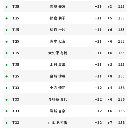
T25
岩崎 美波
+11
+3
155
T25
熊倉 莉子
+11
+5
155
T25
法月 一紗
+11
+6
155
T25
吉本 七海
+11
+6
155
T25
大久保 有穂
+11
+6
155
T25
木村 夏海
+11
+8
155
T25
金城 沙希
+11
+8
155
T33
土方 優花
+12
+4
156
T33
与那嶺 真代
+12
+6
156
T33
岩城 杏奈
+12
+6
156
T33
山本 あす香
+12
+7
156