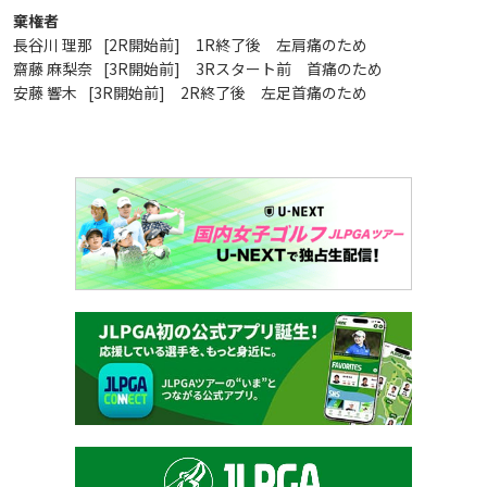
棄権者
長谷川 理那
[2R開始前] 1R終了後 左肩痛のため
齋藤 麻梨奈
[3R開始前] 3Rスタート前 首痛のため
安藤 響木
[3R開始前] 2R終了後 左足首痛のため