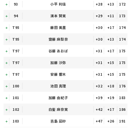
93
小平 利佳
+28
+13
172
94
濱本 賢実
+29
+11
173
T95
藤田 美里
+30
+17
174
T95
齋藤 麻梨奈
+30
+13
174
T97
谷藤 あおば
+31
+17
175
T97
加藤 沙弥
+31
+15
175
T97
安藤 響木
+31
+15
175
100
池田 真理
+32
+18
176
101
加藤 由紀子
+39
+19
183
102
白髪 麻奈実
+42
+17
186
103
吉島 凪砂
+47
+26
191