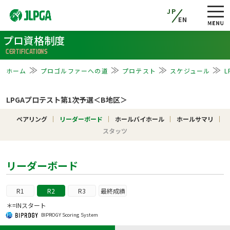
JP
EN
プロ資格制度
CERTIFICATIONS
ホーム
プロゴルファーへの道
プロテスト
スケジュール
LPGAプロテスト第1次予選＜B地区＞
ペアリング
リーダーボード
ホールバイホール
ホールサマリ
スタッツ
リーダーボード
R1
R2
R3
最終成績
＊=INスタート
BIPROGY Scoring System