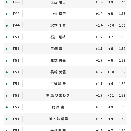
T44
世古 麻由
+14
+4
158
T44
小竹 瑠奈
+14
+9
158
T44
水本 千聖
+14
+10
158
T51
石川 璃紗
+15
+7
159
T51
三浦 真由
+15
+6
159
T51
嘉数 舞美
+15
+6
159
T51
長﨑 美優
+15
+10
159
T51
古波蔵 希
+15
+4
159
T51
折茂 ひまわり
+15
+11
159
T57
嬉野 由
+16
+9
160
T57
川上 紗緒里
+16
+9
160
T57
長谷川 萌
+16
+7
160