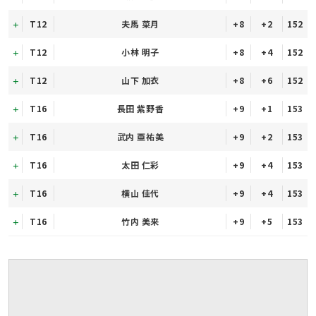
T12
夫馬 菜月
+8
+2
152
T12
小林 明子
+8
+4
152
T12
山下 加衣
+8
+6
152
T16
長田 紫野香
+9
+1
153
T16
武内 亜祐美
+9
+2
153
T16
太田 仁彩
+9
+4
153
T16
横山 佳代
+9
+4
153
T16
竹内 美来
+9
+5
153