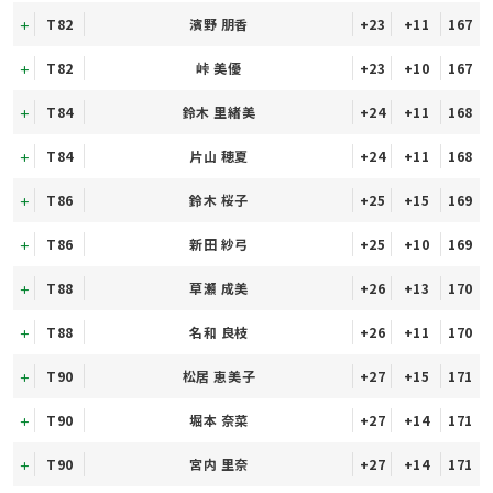
T82
濱野 朋香
+23
+11
167
T82
峠 美優
+23
+10
167
T84
鈴木 里緒美
+24
+11
168
T84
片山 穂夏
+24
+11
168
T86
鈴木 桜子
+25
+15
169
T86
新田 紗弓
+25
+10
169
T88
草瀬 成美
+26
+13
170
T88
名和 良枝
+26
+11
170
T90
松居 恵美子
+27
+15
171
T90
堀本 奈菜
+27
+14
171
T90
宮内 里奈
+27
+14
171