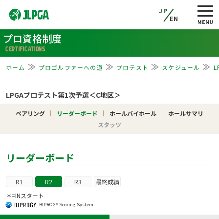
JP
EN
プロ資格制度
CERTIFICATIONS
ホーム
プロゴルファーへの道
プロテスト
スケジュール
LPGAプロテスト第1次予選＜C地区＞
ペアリング
リーダーボード
ホールバイホール
ホールサマリ
スタッツ
リーダーボード
R1
R2
R3
最終成績
＊=INスタート
BIPROGY Scoring System