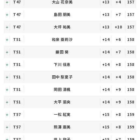
T47
大山 花奈美
+13
+4
157
T47
島田 朋美
+13
+7
157
T47
大坪 祐美
+13
+10
157
T51
和泉 亜莉沙
+14
+6
158
T51
藤田 葵
+14
+7
158
T51
下川 佳恵
+14
+8
158
T51
田中 梨夏子
+14
+4
158
T51
岡田 清楓
+14
+9
158
T51
大平 菜央
+14
+9
158
T57
一松 紅実
+15
+8
159
T57
熊澤 亜美
+15
+8
159
T57
井上 欣子
+15
+7
159