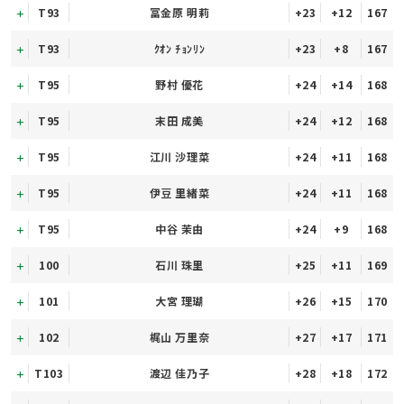
T93
冨金原 明莉
+23
+12
167
T93
ｸｵﾝ ﾁｮﾝﾘﾝ
+23
+8
167
T95
野村 優花
+24
+14
168
T95
末田 成美
+24
+12
168
T95
江川 沙理菜
+24
+11
168
T95
伊豆 里緒菜
+24
+11
168
T95
中谷 茉由
+24
+9
168
100
石川 珠里
+25
+11
169
101
大宮 理瑚
+26
+15
170
102
梶山 万里奈
+27
+17
171
T103
渡辺 佳乃子
+28
+18
172