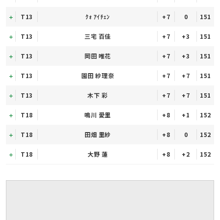
T13
ｸｫ ｱｲﾁｪﾝ
+7
0
151
T13
三宅 百佳
+7
+3
151
T13
岡田 唯花
+7
+3
151
T13
園田 紗理奈
+7
+7
151
T13
木下 彩
+7
+7
151
T18
鳴川 愛里
+8
+1
152
T18
田畑 里紗
+8
0
152
T18
大野 蓮
+8
+2
152