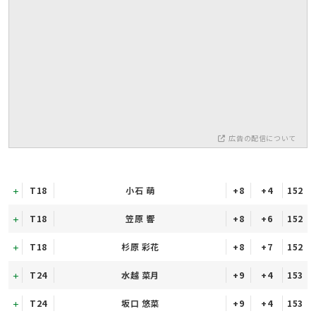
広告の配信について
T18
小石 萌
+8
+4
152
T18
笠原 響
+8
+6
152
T18
杉原 彩花
+8
+7
152
T24
水越 菜月
+9
+4
153
T24
坂口 悠菜
+9
+4
153