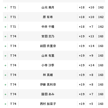
T71
山元 美月
+18
+10
162
T71
原 有希
+18
+10
162
T71
中井 千種
+18
+7
162
T74
宮田 志乃
+19
+13
163
T74
前田 衣里奈
+19
+14
163
T74
山本 有里
+19
+9
163
T74
小寺 沙季
+19
+14
163
T74
林 真緒
+19
+8
163
T74
伊藤 真利奈
+19
+8
163
T74
園田 あみ
+19
+7
163
T74
西村 加菜子
+19
+5
163