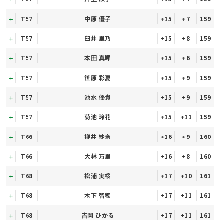
T57
中原 優子
+15
+7
159
T57
臼井 里乃
+15
+8
159
T57
本田 真暉
+15
+6
159
T57
笹原 彩夏
+15
+9
159
T57
池水 優貴
+15
+9
159
T57
菊池 玲花
+15
+11
159
T66
柳井 紗奈
+16
+9
160
T66
大林 万里
+16
+8
160
T68
松浦 実桜
+17
+10
161
T68
木下 智穂
+17
+11
161
T68
吉岡 ひかる
+17
+11
161