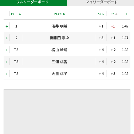
フルリーダーボード
マイリーダーボード
POS
PLAYER
SCR
TDY
TTL
1
淺井 咲希
+1
-1
145
2
後藤田 寧々
+3
+1
147
T3
横山 紗蔵
+4
+2
148
T3
三浦 桃香
+4
+2
148
T3
大里 桃子
+4
+5
148