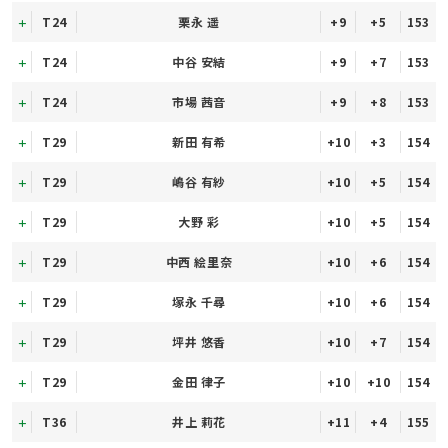
T24
栗永 遥
+9
+5
153
T24
中谷 安結
+9
+7
153
T24
市場 茜音
+9
+8
153
T29
新田 有希
+10
+3
154
T29
嶋谷 有紗
+10
+5
154
T29
大野 彩
+10
+5
154
T29
中西 絵里奈
+10
+6
154
T29
塚永 千尋
+10
+6
154
T29
坪井 悠香
+10
+7
154
T29
金田 律子
+10
+10
154
T36
井上 莉花
+11
+4
155