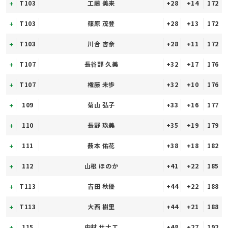
T103
工藤 美来
+28
+14
172
T103
篠原 茂登
+28
+13
172
T103
川合 杏奈
+28
+11
172
T107
長谷部 久美
+32
+17
176
T107
権藤 未歩
+32
+10
176
109
菊山 弘子
+33
+16
177
110
長野 玖美
+35
+19
179
111
薮本 佑花
+38
+18
182
112
山根 ほのか
+41
+22
185
T113
吉田 秋優
+44
+22
188
T113
大西 樹里
+44
+21
188
115
中村 サナエ
+48
+27
192