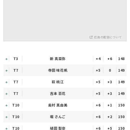
広告の配信について
T3
新 真菜弥
+4
+6
148
T7
寺田 味花帆
+5
0
149
T7
萩 桃江
+5
+3
149
T7
吉本 百花
+5
+3
149
T10
奥村 真由美
+6
+1
150
T10
堀 さんご
+6
+2
150
T10
植田 梨奈
+6
+5
150