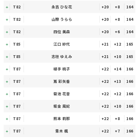
T82
永吉 ひな花
+20
+8
164
T82
山際 うらら
+20
+8
164
T82
四位 美森
+20
+6
164
T85
江口 紗代
+21
+12
165
T85
志垣 ゆえみ
+21
+10
165
T87
植手 桃子
+22
+14
166
T87
嶌 彩矢香
+22
+13
166
T87
菊池 花音
+22
+12
166
T87
坂金 風妃
+22
+10
166
T87
熊本 莉那
+22
+8
166
T87
青木 楓
+22
+7
166