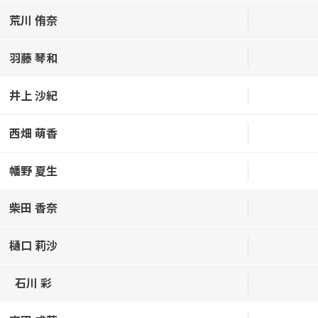
荒川 侑奈
羽藤 琴和
井上 沙紀
西畑 萌香
幡野 夏生
柴田 香奈
樋口 莉沙
石川 彩