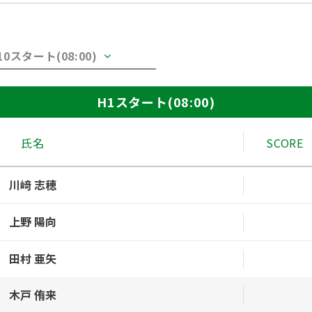
10スタート(08:00)
H1スタート(08:00)
氏名
SCORE
川﨑 志穂
上野 陽向
田村 亜矢
木戸 侑来