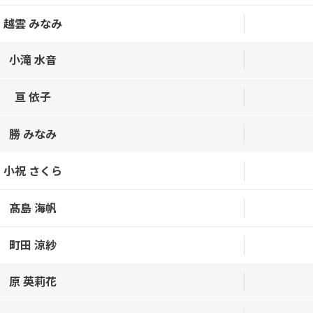
越雲 みなみ
小滝 水音
亘 依子
勝 みなみ
小祝 さくら
髙島 海帆
町田 涼紗
原 英莉花