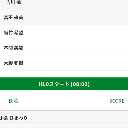
吉川 桃
真田 来美
植竹 希望
本間 美慧
大野 和樹
H10スタート(08:00)
氏名
SCORE
小倉 ひまわり