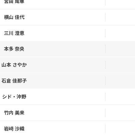
宮田 成華
横山 佳代
三川 澄恵
本多 奈央
山本 さやか
石倉 佳那子
シド・沖野
竹内 美来
岩﨑 沙織