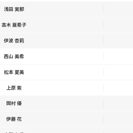
浅田 実那
高木 亜希子
伊波 杏莉
西山 美希
松本 夏美
上原 紫
岡村 優
伊藤 花