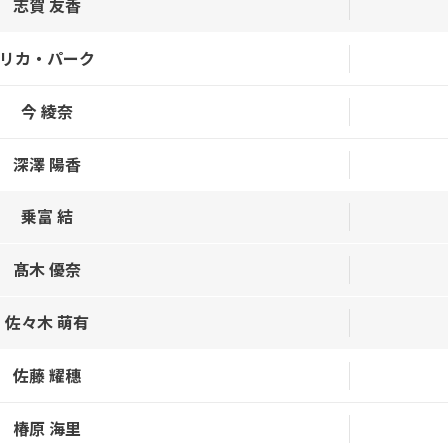
志賀 友香
リカ・パーク
今 綾奈
深澤 陽香
乗富 結
髙木 優奈
佐々木 萌有
佐藤 耀穗
椿原 海里