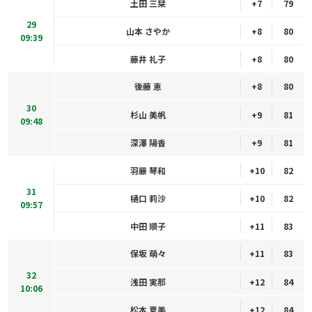
土田 三栞
+7
79
29
山本 さやか
+8
80
09:39
藤井 礼子
+8
80
後藤 恵
+8
80
30
杉山 美帆
+9
81
09:48
深澤 陽香
+9
81
羽藤 琴和
+10
82
31
樋口 莉沙
+10
82
09:57
中田 順子
+11
83
保坂 萌々
+11
83
32
浅田 実那
+12
84
10:06
松本 夏美
+12
84