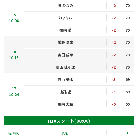
勝 みなみ
-2
70
15
ｸｫ ｱｲﾁｪﾝ
-2
70
10:06
篠﨑 愛
-2
70
幡野 夏生
-2
70
16
宮田 成華
-2
70
10:15
高山 佳小里
-2
70
西山 美希
-3
69
17
山路 晶
-3
69
10:24
川﨑 志穂
-6
66
H10スタート(08:00)
組/時間
氏名
SCR
TTL