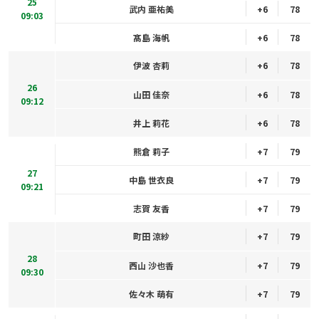
25
武内 亜祐美
+6
78
09:03
髙島 海帆
+6
78
伊波 杏莉
+6
78
26
山田 佳奈
+6
78
09:12
井上 莉花
+6
78
熊倉 莉子
+7
79
27
中島 世衣良
+7
79
09:21
志賀 友香
+7
79
町田 涼紗
+7
79
28
西山 沙也香
+7
79
09:30
佐々木 萌有
+7
79