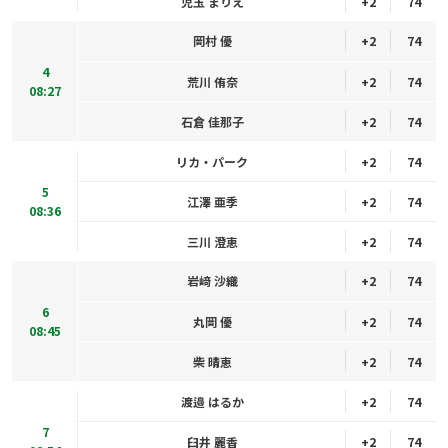
児玉 まりえ
+2
74
岡村 優
+2
74
4
荒川 侑奈
+2
74
08:27
石倉 佳那子
+2
74
リカ・パーク
+2
74
5
江澤 亜季
+2
74
08:36
三川 澄恵
+2
74
岩﨑 沙織
+2
74
6
丸岡 優
+2
74
08:45
柴 晴恵
+2
74
渡邉 はるか
+2
74
7
臼井 麗香
+2
74