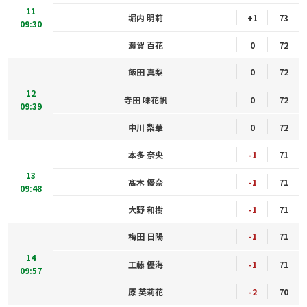
11
堀内 明莉
+1
73
09:30
瀬賀 百花
0
72
飯田 真梨
0
72
12
寺田 味花帆
0
72
09:39
中川 梨華
0
72
本多 奈央
-1
71
13
髙木 優奈
-1
71
09:48
大野 和樹
-1
71
梅田 日陽
-1
71
14
工藤 優海
-1
71
09:57
原 英莉花
-2
70