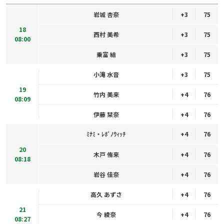
岩城 杏奈
+3
75
18
西村 美希
+3
75
08:00
乗富 結
+3
75
小滝 水音
+3
75
19
竹内 美来
+4
76
08:09
伊藤 栞奈
+4
76
ﾐﾅﾐ・ﾚﾎﾞﾉｳｨｯﾁ
+4
76
20
木戸 侑来
+4
76
08:18
岩谷 佳奈
+4
76
高久 あずさ
+4
76
21
今 綾奈
+4
76
08:27