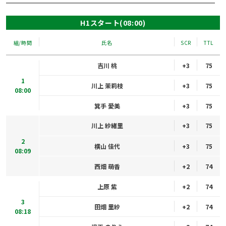
H1スタート(08:00)
組/時間
氏名
SCR
TTL
吉川 桃
+3
75
1
川上 茉莉枝
+3
75
08:00
箕手 愛美
+3
75
川上 紗緒里
+3
75
2
横山 佳代
+3
75
08:09
西畑 萌香
+2
74
上原 紫
+2
74
3
田畑 里紗
+2
74
08:18