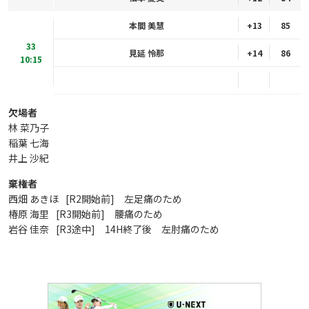
本間 美慧
+13
85
33
見延 怜那
+14
86
10:15
欠場者
林 菜乃子
稲葉 七海
井上 沙紀
棄権者
西畑 あきほ
[R2開始前] 左足痛のため
椿原 海里
[R3開始前] 腰痛のため
岩谷 佳奈
[R3途中] 14H終了後 左肘痛のため