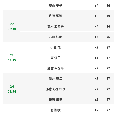
築山 栗子
+4
76
佐藤 耀穗
+4
76
22
高木 亜希子
+4
76
08:36
石山 鼓都
+4
76
伊藤 花
+5
77
23
亘 依子
+5
77
08:45
越雲 みなみ
+5
77
新井 紀江
+5
77
24
小倉 ひまわり
+5
77
08:54
椿原 海里
+5
77
髙橋 咲
+5
77