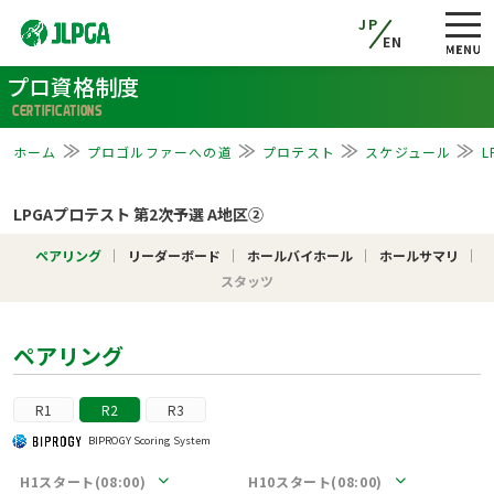
JP
EN
プロ資格制度
CERTIFICATIONS
ホーム
プロゴルファーへの道
プロテスト
スケジュール
L
LPGAプロテスト 第2次予選 A地区②
ペアリング
リーダーボード
ホールバイホール
ホールサマリ
スタッツ
ペアリング
R1
R2
R3
BIPROGY Scoring System
H1スタート(08:00)
H10スタート(08:00)