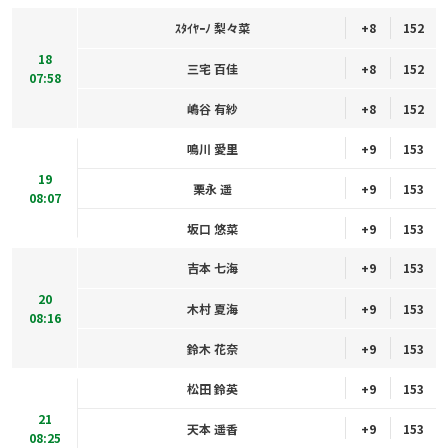
ｽﾀｲﾔｰﾉ 梨々菜
+8
152
18
三宅 百佳
+8
152
07:58
嶋谷 有紗
+8
152
鳴川 愛里
+9
153
19
栗永 遥
+9
153
08:07
坂口 悠菜
+9
153
吉本 七海
+9
153
20
木村 夏海
+9
153
08:16
鈴木 花奈
+9
153
松田 鈴英
+9
153
21
天本 遥香
+9
153
08:25