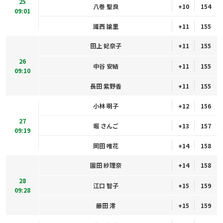
25
八巻 聖良
+10
154
09:01
識西 諭里
+11
155
田上 妃奈子
+11
155
26
中谷 安結
+11
155
09:10
長田 紫野香
+11
155
小林 明子
+12
156
27
堀 さんご
+13
157
09:19
岡田 唯花
+14
158
園田 紗理奈
+14
158
28
江口 智子
+15
159
09:28
藤田 澪
+15
159