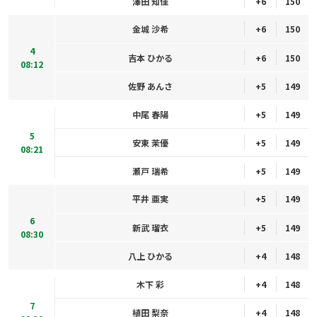
澤田 知佳
+6
150
金城 沙希
+6
150
4
吉本 ひかる
+6
150
08:12
佐野 あんさ
+5
149
中尾 春陽
+5
149
5
安東 茉優
+5
149
08:21
瀬戸 瑞希
+5
149
平井 亜実
+5
149
6
新武 瑠衣
+5
149
08:30
八上 ひかる
+4
148
木下 彩
+4
148
7
植田 梨奈
+4
148