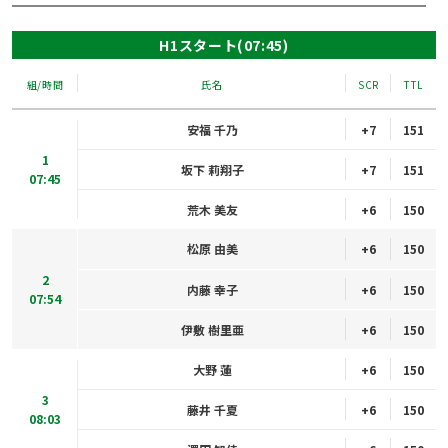
H1スタート(07:45)
組/時間
氏名
SCR
TTL
安福 千乃
+7
151
1
坂下 莉翔子
+7
151
07:45
荒木 美友
+6
150
松原 由美
+6
150
2
内藤 幸子
+6
150
07:54
伊敷 樹里亜
+6
150
大野 蓮
+6
150
3
藤井 千夏
+6
150
08:03