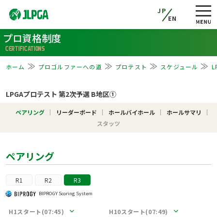
JP
EN
プロ資格制度
CERTIFICATIONS
ホーム
プロゴルファーへの道
プロテスト
スケジュール
L
LPGAプロテスト 第2次予選 B地区①
ペアリング
リーダーボード
ホールバイホール
ホールサマリ
スタッツ
ペアリング
R1
R2
R3
BIPROGY Scoring System
H1スタート(07:45)
H10スタート(07:49)