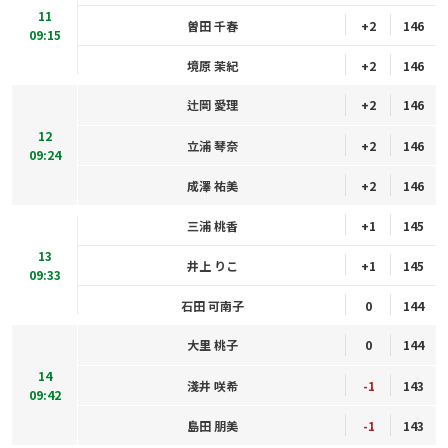
11
曽田 千春
+2
146
09:15
境原 茉紀
+2
146
辻岡 愛理
+2
146
12
立浦 琴奈
+2
146
09:24
成澤 祐美
+2
146
三浦 桃香
+1
145
13
井上 りこ
+1
145
09:33
石田 可南子
0
144
大里 桃子
0
144
14
淺井 咲希
-1
143
09:42
島田 朋美
-1
143