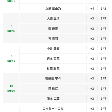
08:39
立浦 葉由乃
+4
148
大西 里沙
+3
147
8
柴 綾夏
+3
147
08:48
吉 音羽
+3
147
中井 美有
+3
147
9
吉本 百花
+3
147
08:57
杉原 彩花
+3
147
後藤田 寧々
+3
147
10
萩 桃江
+3
147
09:06
滝本 二葉
+3
147
エイミー・コガ
+3
147