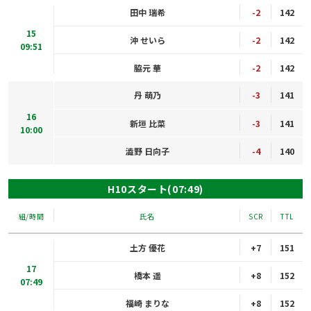
田中 瑞希
-2
142
15
沖 せいら
-2
142
09:51
脇元 華
-2
142
丹 萌乃
-3
141
16
新垣 比菜
-3
141
10:00
澁野 日向子
-4
140
H10スタート(07:49)
組/時間
氏名
SCR
TTL
土方 優花
+7
151
17
橋本 遥
+8
152
07:49
福崎 まりな
+8
152