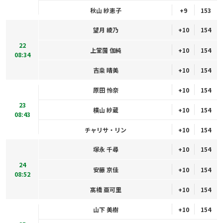
秋山 紗恵子
+9
153
望月 綾乃
+10
154
22
上堂薗 伽純
+10
154
08:34
吉桒 晴美
+10
154
原田 怜奈
+10
154
23
横山 紗蔵
+10
154
08:43
チャリサ・リン
+10
154
塚永 千尋
+10
154
24
安藤 京佳
+10
154
08:52
髙橋 亜可里
+10
154
山下 美樹
+10
154