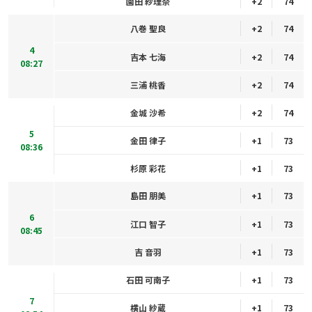
園田 紗理奈
+2
74
八巻 聖良
+2
74
4
吉本 七海
+2
74
08:27
三浦 桃香
+2
74
金城 沙希
+2
74
5
金田 律子
+1
73
08:36
杉原 彩花
+1
73
島田 朋美
+1
73
6
江口 智子
+1
73
08:45
吉 音羽
+1
73
石田 可南子
+1
73
7
横山 紗蔵
+1
73