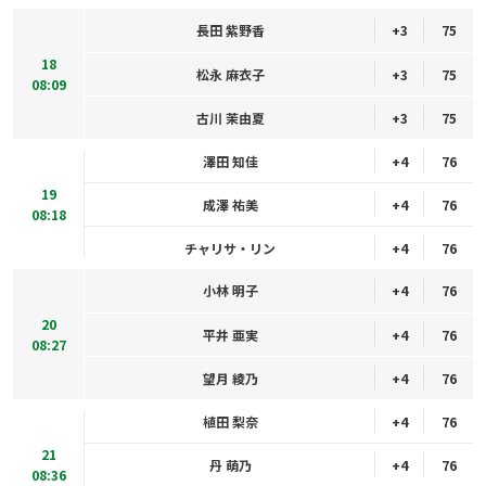
長田 紫野香
+3
75
18
松永 麻衣子
+3
75
08:09
古川 茉由夏
+3
75
澤田 知佳
+4
76
19
成澤 祐美
+4
76
08:18
チャリサ・リン
+4
76
小林 明子
+4
76
20
平井 亜実
+4
76
08:27
望月 綾乃
+4
76
植田 梨奈
+4
76
21
丹 萌乃
+4
76
08:36