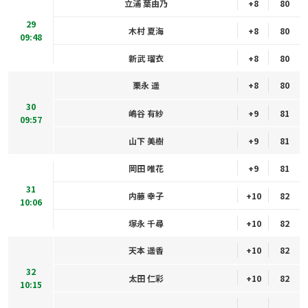
立浦 葉由乃
+8
80
29
木村 夏海
+8
80
09:48
新武 瑠衣
+8
80
栗永 遥
+8
80
30
嶋谷 有紗
+9
81
09:57
山下 美樹
+9
81
岡田 唯花
+9
81
31
内藤 幸子
+10
82
10:06
塚永 千尋
+10
82
天本 遥香
+10
82
32
太田 仁彩
+10
82
10:15