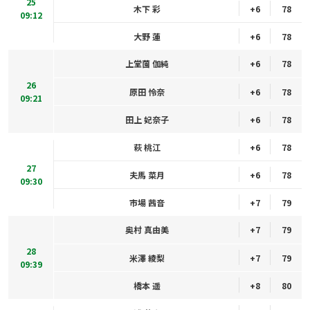
25
木下 彩
+6
78
09:12
大野 蓮
+6
78
上堂薗 伽純
+6
78
26
原田 怜奈
+6
78
09:21
田上 妃奈子
+6
78
萩 桃江
+6
78
27
夫馬 菜月
+6
78
09:30
市場 茜音
+7
79
奥村 真由美
+7
79
28
米澤 綾梨
+7
79
09:39
橋本 遥
+8
80