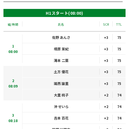
H1スタート(08:00)
組/時間
氏名
SCR
TTL
佐野 あんさ
+3
75
1
境原 茉紀
+3
75
08:00
滝本 二葉
+3
75
土方 優花
+3
75
2
識西 諭里
+3
75
08:09
大里 桃子
+2
74
沖 せいら
+2
74
3
吉本 百花
+2
74
08:18