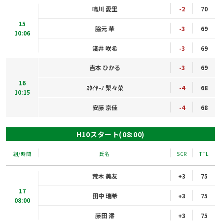
鳴川 愛里
-2
70
15
脇元 華
-3
69
10:06
淺井 咲希
-3
69
吉本 ひかる
-3
69
16
ｽﾀｲﾔｰﾉ 梨々菜
-4
68
10:15
安藤 京佳
-4
68
H10スタート(08:00)
組/時間
氏名
SCR
TTL
荒木 美友
+3
75
17
田中 瑞希
+3
75
08:00
藤田 澪
+3
75