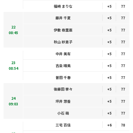
福崎 まりな
+5
77
藤井 千夏
+5
77
22
伊敷 樹里亜
+5
77
08:45
秋山 紗恵子
+5
77
中井 美有
+5
77
23
吉桒 晴美
+5
77
08:54
曽田 千春
+5
77
後藤田 寧々
+5
77
24
坪井 悠香
+5
77
09:03
小石 萌
+5
77
三宅 百佳
+6
78