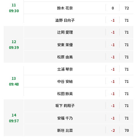
11
鈴木 花奈
0
72
09:30
澁野 日向子
-1
71
辻岡 愛理
-1
71
12
安東 茉優
-1
71
09:39
松原 由美
-1
71
立浦 琴奈
-1
71
13
中谷 安結
-1
71
09:48
松田 鈴英
-1
71
坂下 莉翔子
-1
71
14
安福 千乃
-1
71
09:57
新垣 比菜
-2
70