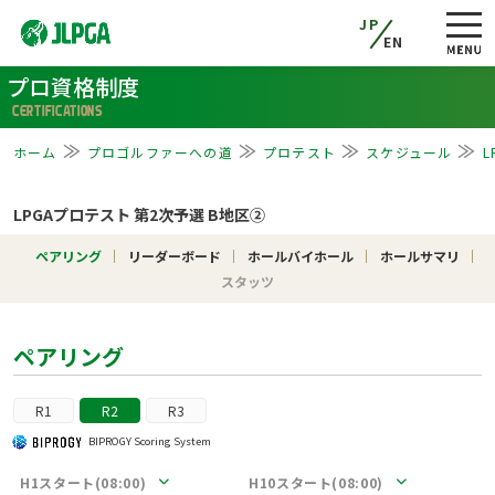
JP
EN
プロ資格制度
CERTIFICATIONS
ホーム
プロゴルファーへの道
プロテスト
スケジュール
L
LPGAプロテスト 第2次予選 B地区②
ペアリング
リーダーボード
ホールバイホール
ホールサマリ
スタッツ
ペアリング
R1
R2
R3
BIPROGY Scoring System
H1スタート(08:00)
H10スタート(08:00)