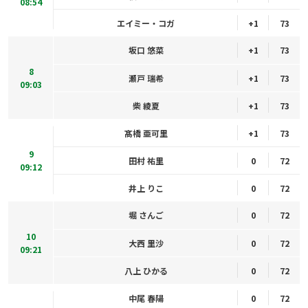
08:54
エイミー・コガ
+1
73
坂口 悠菜
+1
73
8
瀬戸 瑞希
+1
73
09:03
柴 綾夏
+1
73
髙橋 亜可里
+1
73
9
田村 祐里
0
72
09:12
井上 りこ
0
72
堀 さんご
0
72
10
大西 里沙
0
72
09:21
八上 ひかる
0
72
中尾 春陽
0
72