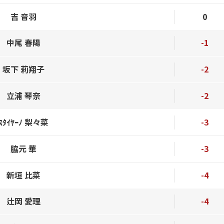
吉 音羽
0
中尾 春陽
-1
坂下 莉翔子
-2
立浦 琴奈
-2
ｽﾀｲﾔｰﾉ 梨々菜
-3
脇元 華
-3
新垣 比菜
-4
辻岡 愛理
-4