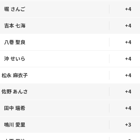
堀 さんご
+4
吉本 七海
+4
八巻 聖良
+4
沖 せいら
+4
松永 麻衣子
+4
佐野 あんさ
+4
田中 瑞希
+4
鳴川 愛里
+3