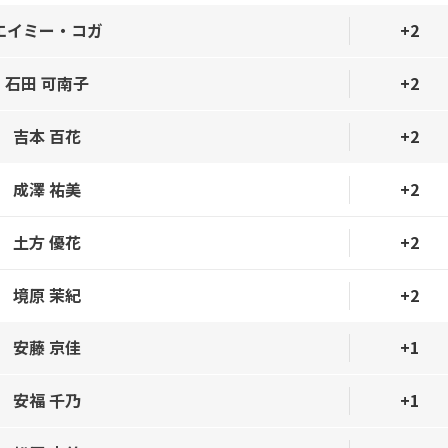
エイミー・コガ
+2
石田 可南子
+2
吉本 百花
+2
成澤 祐美
+2
土方 優花
+2
境原 茉紀
+2
安藤 京佳
+1
安福 千乃
+1