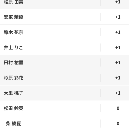
松原 由美
+1
安東 茉優
+1
鈴木 花奈
+1
井上 りこ
+1
田村 祐里
+1
杉原 彩花
+1
大里 桃子
+1
松田 鈴英
0
柴 綾夏
0