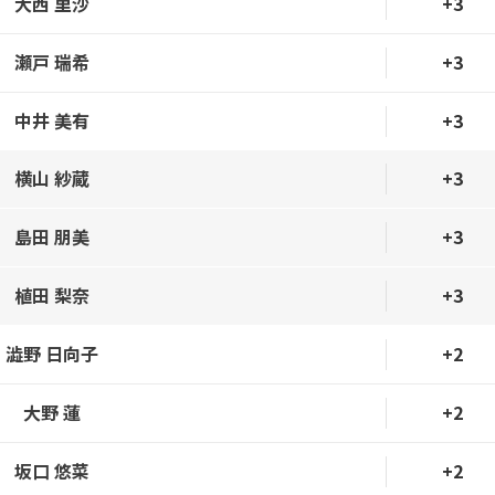
大西 里沙
+3
瀬戸 瑞希
+3
中井 美有
+3
横山 紗蔵
+3
島田 朋美
+3
植田 梨奈
+3
澁野 日向子
+2
大野 蓮
+2
坂口 悠菜
+2