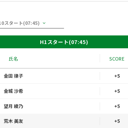
10スタート(07:45)
H1スタート(07:45)
氏名
SCORE
金田 律子
+5
金城 沙希
+5
望月 綾乃
+5
荒木 美友
+5