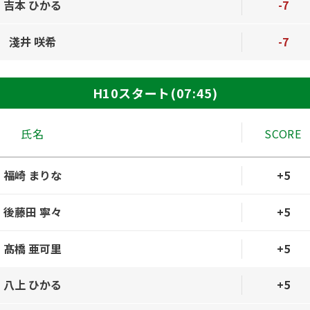
吉本 ひかる
-7
淺井 咲希
-7
H10スタート(07:45)
氏名
SCORE
福崎 まりな
+5
後藤田 寧々
+5
髙橋 亜可里
+5
八上 ひかる
+5