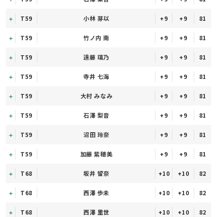
T59
小林 芽以
+9
+9
81
T59
竹ノ内 南
+9
+9
81
T59
遠藤 璃乃
+9
+9
81
T59
寺井 七海
+9
+9
81
T59
大村 みなみ
+9
+9
81
T59
石澤 梨音
+9
+9
81
T59
沼田 玲奈
+9
+9
81
T59
加藤 紫穂美
+9
+9
81
T68
坂井 留奈
+10
+10
82
T68
西澤 歩未
+10
+10
82
T68
西澤 里世
+10
+10
82