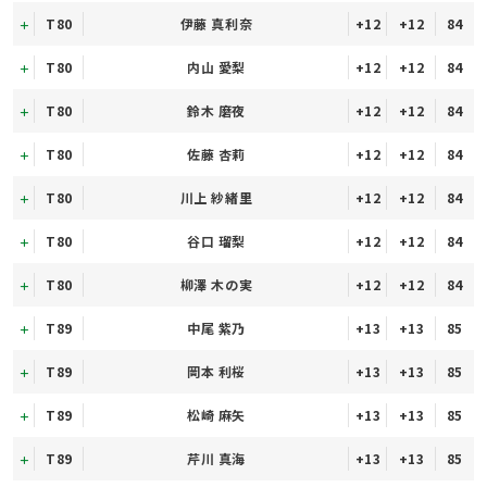
T80
伊藤 真利奈
+12
+12
84
T80
内山 愛梨
+12
+12
84
T80
鈴木 磨夜
+12
+12
84
T80
佐藤 杏莉
+12
+12
84
T80
川上 紗緒里
+12
+12
84
T80
谷口 瑠梨
+12
+12
84
T80
柳澤 木の実
+12
+12
84
T89
中尾 紫乃
+13
+13
85
T89
岡本 利桜
+13
+13
85
T89
松崎 麻矢
+13
+13
85
T89
芹川 真海
+13
+13
85