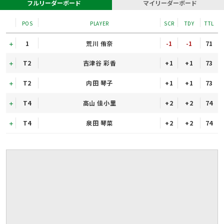
フルリーダーボード
マイリーダーボード
POS
PLAYER
SCR
TDY
TTL
1
荒川 侑奈
-1
-1
71
T2
吉津谷 彩香
+1
+1
73
T2
内田 琴子
+1
+1
73
T4
高山 佳小里
+2
+2
74
T4
泉田 琴菜
+2
+2
74