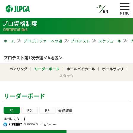
JP
EN
プロ資格制度
CERTIFICATIONS
ホーム
プロゴルファーへの道
プロテスト
スケジュール
プロテスト第1次予選＜A地区＞
ペアリング
リーダーボード
ホールバイホール
ホールサマリ
スタッツ
リーダーボード
R1
R2
R3
最終成績
＊=INスタート
BIPROGY Scoring System