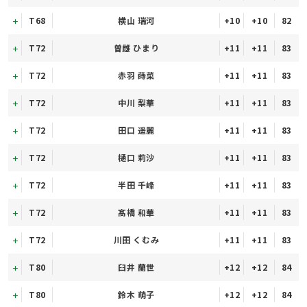
T68
横山 瑞河
+10
+10
82
T72
曽雌 ひまり
+11
+11
83
T72
赤羽 蒔菜
+11
+11
83
T72
中川 梨華
+11
+11
83
T72
田口 遥麗
+11
+11
83
T72
樋口 莉沙
+11
+11
83
T72
半田 千峰
+11
+11
83
T72
髙橋 和華
+11
+11
83
T72
川田 くむみ
+11
+11
83
T80
臼井 蘭世
+12
+12
84
T80
鈴木 萌子
+12
+12
84