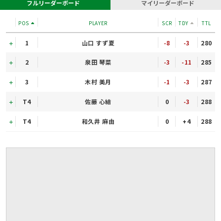
フルリーダーボード
マイリーダーボード
POS
PLAYER
SCR
TDY
TTL
1
山口 すず夏
-8
-3
280
2
泉田 琴菜
-3
-11
285
3
木村 美月
-1
-3
287
T4
佐藤 心結
0
-3
288
T4
和久井 麻由
0
+4
288