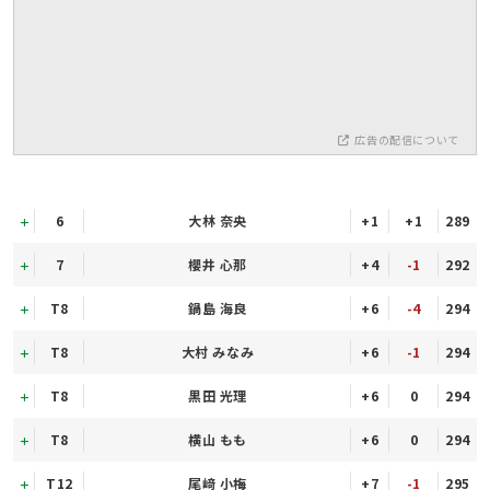
広告の配信について
6
大林 奈央
+1
+1
289
7
櫻井 心那
+4
-1
292
T8
鍋島 海良
+6
-4
294
T8
大村 みなみ
+6
-1
294
T8
黒田 光理
+6
0
294
T8
横山 もも
+6
0
294
T12
尾﨑 小梅
+7
-1
295