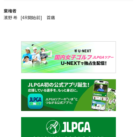
棄権者
濱野 希
[4R開始前] 首痛