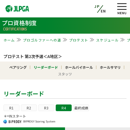
JP
EN
プロ資格制度
CERTIFICATIONS
ホーム
プロゴルファーへの道
プロテスト
スケジュール
プロテスト 第2次予選＜A地区＞
ペアリング
リーダーボード
ホールバイホール
ホールサマリ
スタッツ
リーダーボード
R1
R2
R3
R4
最終成績
＊=INスタート
BIPROGY Scoring System