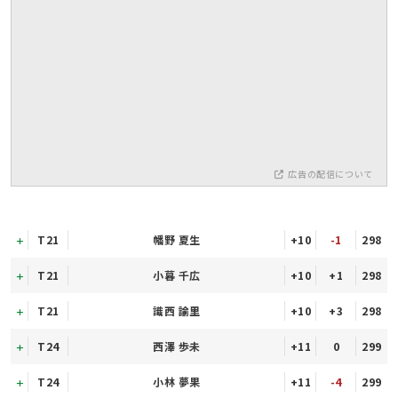
広告の配信について
T21
幡野 夏生
+10
-1
298
T21
小暮 千広
+10
+1
298
T21
識西 諭里
+10
+3
298
T24
西澤 歩未
+11
0
299
T24
小林 夢果
+11
-4
299