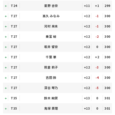
T24
星野 杏奈
+11
+1
299
T27
髙久 みなみ
+12
-1
300
T27
河村 来未
+12
-1
300
T27
乗富 結
+12
-2
300
T27
坂井 留奈
+12
0
300
T27
千葉 華
+12
+2
300
T27
熊倉 莉子
+12
-3
300
T27
吉田 鈴
+12
-4
300
T27
深谷 琴乃
+12
-5
300
T35
鈴木 絢賀
+13
0
301
T35
鬼塚 貴理
+13
0
301