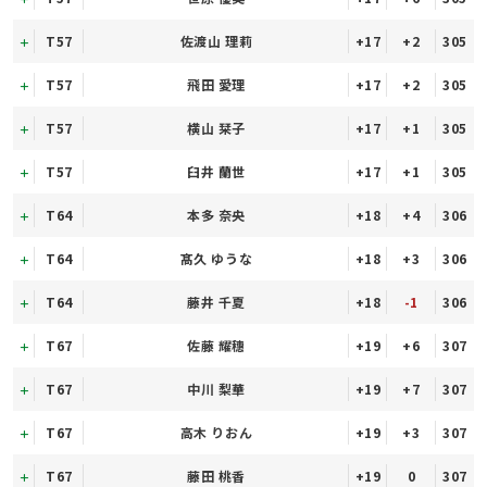
T57
佐渡山 理莉
+17
+2
305
T57
飛田 愛理
+17
+2
305
T57
横山 栞子
+17
+1
305
T57
臼井 蘭世
+17
+1
305
T64
本多 奈央
+18
+4
306
T64
髙久 ゆうな
+18
+3
306
T64
藤井 千夏
+18
-1
306
T67
佐藤 耀穗
+19
+6
307
T67
中川 梨華
+19
+7
307
T67
高木 りおん
+19
+3
307
T67
藤田 桃香
+19
0
307