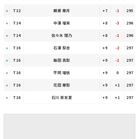
T12
鶴瀬 華月
+7
-1
295
T14
中澤 瑠来
+8
-3
296
T14
佐々木 理乃
+8
-1
296
T16
石澤 梨杏
+9
-2
297
T16
飯田 真梨
+9
-1
297
T16
平岡 瑠依
+9
0
297
T16
花田 華梨
+9
+1
297
T16
石川 茉友夏
+9
+1
297