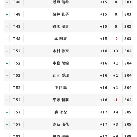
T48
瀬戸 瑞希
+15
0
303
T48
藤井 礼子
+15
0
303
T48
鈴木 優芽
+15
0
303
T48
本 明夏
+15
-2
303
T52
木村 怜衣
+16
+3
304
T52
中島 萌絵
+16
+1
304
T52
辻岡 愛理
+16
+1
304
T52
中谷 玲
+16
+1
304
T52
平塚 新夢
+16
-1
304
T57
森 はな
+17
+4
305
T57
赤荻 瑠花
+17
+3
305
T57
笹原 優美
+17
+6
305