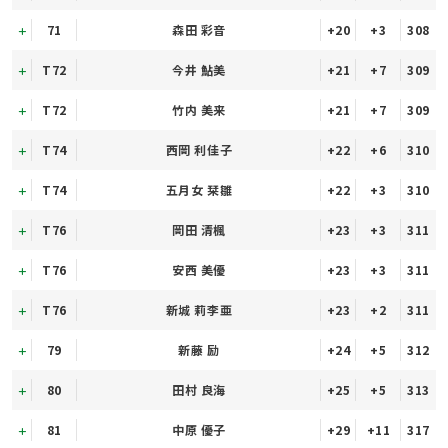
71
森田 彩音
+20
+3
308
T72
今井 鮎美
+21
+7
309
T72
竹内 美来
+21
+7
309
T74
西岡 利佳子
+22
+6
310
T74
五月女 栞雛
+22
+3
310
T76
岡田 清楓
+23
+3
311
T76
安西 美優
+23
+3
311
T76
新城 莉李亜
+23
+2
311
79
新藤 励
+24
+5
312
80
田村 良海
+25
+5
313
81
中原 優子
+29
+11
317