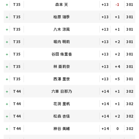
T35
森本 天
+13
-1
301
T35
柏原 瑞季
+13
+1
301
T35
八木 涼風
+13
+1
301
T35
堀内 明莉
+13
+2
301
T35
谷田 侑里香
+13
+2
301
T35
林 亜莉奈
+13
+4
301
T35
西澤 里世
+13
+5
301
T44
六車 日那乃
+14
+1
302
T44
花渕 里帆
+14
+1
302
T44
松森 杏佳
+14
+2
302
T44
神谷 美緒
+14
0
302