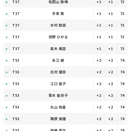
T37
佐田山 鈴樺
+1
+1
73
T37
手束 雅
+1
+1
73
T37
木村 鈴菜
+1
+1
73
T37
渕野 ひかる
+1
+1
73
T37
高木 美空
+1
+1
73
T53
永江 綾
+2
+2
74
T53
北村 優奈
+2
+2
74
T53
江口 智子
+2
+2
74
T53
青木 香奈子
+2
+2
74
T53
丸山 祐香
+2
+2
74
T53
隅原 実優
+2
+2
74
T53
伊藤 夏乃
+2
+2
74