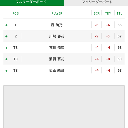
フルリーダーボード
マイリーダーボード
POS
PLAYER
SCR
TDY
TTL
1
丹 萌乃
-6
-6
66
2
川﨑 春花
-5
-5
67
T3
荒川 侑奈
-4
-4
68
T3
瀬賀 百花
-4
-4
68
T3
奥山 純菜
-4
-4
68