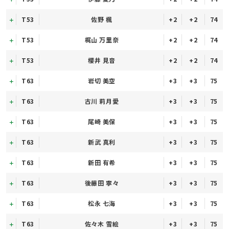
T53
佐野 楓
+2
+2
74
T53
梶山 万里奈
+2
+2
74
T53
櫻井 見音
+2
+2
74
T63
岩切 美空
+3
+3
75
T63
古川 莉月愛
+3
+3
75
T63
尾崎 美保
+3
+3
75
T63
新武 真利
+3
+3
75
T63
新田 有希
+3
+3
75
T63
後藤田 寧々
+3
+3
75
T63
松永 七海
+3
+3
75
T63
佐々木 雪絵
+3
+3
75