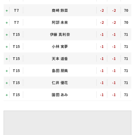
T7
商崎 鈴菜
-2
-2
70
T7
阿部 未来
-2
-2
70
T15
伊藤 真利奈
-1
-1
71
T15
小林 実夢
-1
-1
71
T15
天本 遥香
-1
-1
71
T15
島田 朋美
-1
-1
71
T15
仁井 優花
-1
-1
71
T15
園田 あみ
-1
-1
71