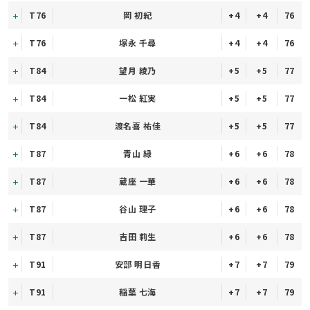
T76
岡 初紀
+4
+4
76
T76
塚永 千尋
+4
+4
76
T84
望月 綾乃
+5
+5
77
T84
一松 紅実
+5
+5
77
T84
渡名喜 祐佳
+5
+5
77
T87
青山 緑
+6
+6
78
T87
蔵座 一華
+6
+6
78
T87
谷山 理子
+6
+6
78
T87
吉田 莉生
+6
+6
78
T91
安部 明日香
+7
+7
79
T91
稲葉 七海
+7
+7
79