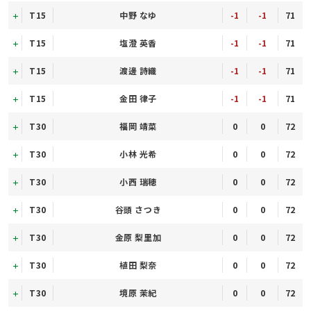
T15
中野 なゆ
-1
-1
71
T15
塩澄 英香
-1
-1
71
T15
渡邊 詩織
-1
-1
71
T15
金田 律子
-1
-1
71
T30
福岡 靖菜
0
0
72
T30
小林 光希
0
0
72
T30
小西 瑞穂
0
0
72
T30
谷頭 さつき
0
0
72
T30
金原 梨里加
0
0
72
T30
植田 梨奈
0
0
72
T30
境原 茉紀
0
0
72