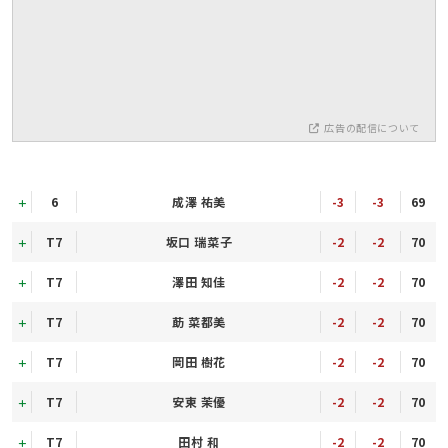
広告の配信について
6
成澤 祐美
-3
-3
69
T7
坂口 瑞菜子
-2
-2
70
T7
澤田 知佳
-2
-2
70
T7
莇 菜都美
-2
-2
70
T7
岡田 樹花
-2
-2
70
T7
安東 茉優
-2
-2
70
T7
田村 和
-2
-2
70