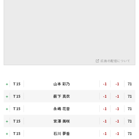
広告の配信について
T15
山本 彩乃
-1
-1
71
T15
薮下 真衣
-1
-1
71
T15
永嶋 花音
-1
-1
71
T15
宮澤 美咲
-1
-1
71
T15
石川 夢香
-1
-1
71