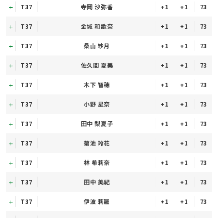
T37
寺岡 沙弥香
+1
+1
73
T37
金城 和歌奈
+1
+1
73
T37
桑山 紗月
+1
+1
73
T37
佐久間 夏美
+1
+1
73
T37
木下 智穂
+1
+1
73
T37
小野 星奈
+1
+1
73
T37
田中 梨夏子
+1
+1
73
T37
菊池 玲花
+1
+1
73
T37
林 希莉奈
+1
+1
73
T37
田中 美紀
+1
+1
73
T37
伊波 莉羅
+1
+1
73