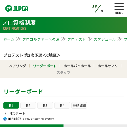
JP
EN
プロ資格制度
CERTIFICATIONS
ホーム
プロゴルファーへの道
プロテスト
スケジュール
プロテスト 第2次予選＜C地区＞
ペアリング
リーダーボード
ホールバイホール
ホールサマリ
スタッツ
リーダーボード
R1
R2
R3
R4
最終成績
＊=INスタート
BIPROGY Scoring System