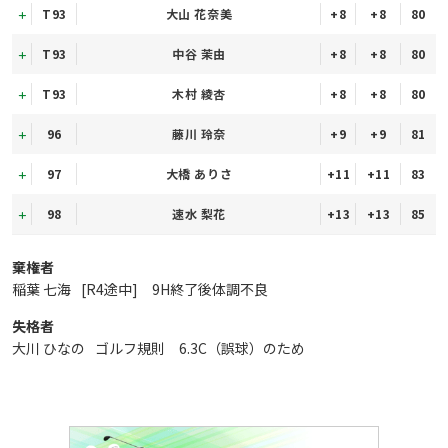
T93
大山 花奈美
+8
+8
80
T93
中谷 茉由
+8
+8
80
T93
木村 綾杏
+8
+8
80
96
藤川 玲奈
+9
+9
81
97
大橋 ありさ
+11
+11
83
98
速水 梨花
+13
+13
85
棄権者
稲葉 七海
[R4途中] 9H終了後体調不良
失格者
大川 ひなの
ゴルフ規則 6.3C（誤球）のため