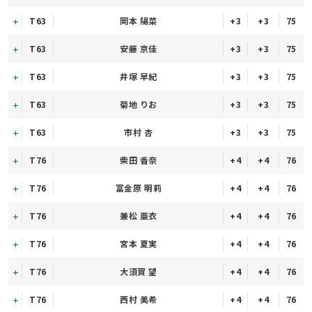
T63
岡本 陽菜
+3
+3
75
T63
安藤 京佳
+3
+3
75
T63
井塚 早紀
+3
+3
75
T63
菊地 りお
+3
+3
75
T63
市村 杏
+3
+3
75
T76
柴田 香奈
+4
+4
76
T76
冨金原 明莉
+4
+4
76
T76
兼松 亜衣
+4
+4
76
T76
宮本 夏実
+4
+4
76
T76
大須賀 望
+4
+4
76
T76
西村 美希
+4
+4
76