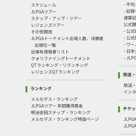
- 平
スケジュール
- 記
JLPGAツアー
通算
ステップ・アップ・ツアー
公式
レジェンズツアー
- 公
その他競技
- 公
JLPGAトーナメント出場人数、決勝進
- ワ
出順位一覧
- 日
出場有資格者リスト
- J
クォリファイングトーナメント
QTランキング・リランキング
レジェンズQTランキング
放送・
放送
ランキング
イン
メルセデス・ランキング
JLPGAツアー 年間獲得賞金
チケッ
明治安田ステップ・ランキング
メルセデス・ランキング特設ページ
JLP
JLP