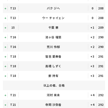
T13
パク ジヘ
0
288
T13
ウー チャイェン
0
288
15
千葉 華
+1
289
T16
池ヶ谷 瑠菜
+2
290
T16
荒川 怜郁
+2
290
T18
皆吉 愛寿香
+3
291
T18
高橋 しずく
+3
291
T18
鄭 持有
+3
291
以上の者、合格
T21
河村 来未
+4
292
T21
寺岡 沙弥香
+4
292