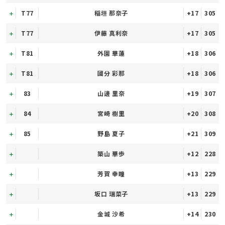
T77
稲垣 那奈子
+17
305
T77
伊藤 真利奈
+17
305
T81
外園 華蓮
+18
306
T81
國分 彩那
+18
306
83
山邊 里奈
+19
307
84
宮崎 樹里
+20
308
85
野島 夏子
+21
309
築山 華歩
+12
228
芳賀 幸瞳
+13
229
坂口 瑞菜子
+13
229
金城 沙希
+14
230