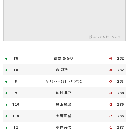
広告の配信について
T6
高野 あかり
-6
282
T6
森 彩乃
-6
282
8
ﾊﾟﾅﾗｯﾄ・ﾀﾅﾎﾟﾝﾌﾞﾝﾔﾗｽ
-5
283
9
仲村 果乃
-4
284
T10
奥山 純菜
-2
286
T10
大須賀 望
-2
286
12
小林 光希
-1
287