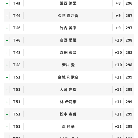
T43
識西 諭里
+8
296
T46
久世 夏乃香
+9
297
T46
竹内 美来
+9
297
T48
高野 愛姫
+10
298
T48
森田 彩音
+10
298
T48
安井 愛
+10
298
T51
金城 和歌奈
+11
299
T51
大郷 光瑠
+11
299
T51
林 希莉奈
+11
299
T51
松本 春香
+11
299
T51
都 玲華
+11
299