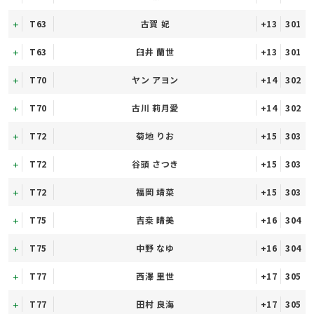
T63
古賀 妃
+13
301
T63
臼井 蘭世
+13
301
T70
ヤン アヨン
+14
302
T70
古川 莉月愛
+14
302
T72
菊地 りお
+15
303
T72
谷頭 さつき
+15
303
T72
福岡 靖菜
+15
303
T75
吉桒 晴美
+16
304
T75
中野 なゆ
+16
304
T77
西澤 里世
+17
305
T77
田村 良海
+17
305