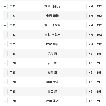
T21
六車 日那乃
+4
292
T21
小西 瑞穂
+4
292
T21
横山 珠々奈
+4
292
T21
大村 みなみ
+4
292
T21
古家 翔香
+4
292
T28
手束 雅
+5
293
T28
吉田 鈴
+5
293
T28
松岡 華
+5
293
T28
岡田 樹花
+5
293
T28
関口 碧
+5
293
T28
政田 夢乃
+5
293