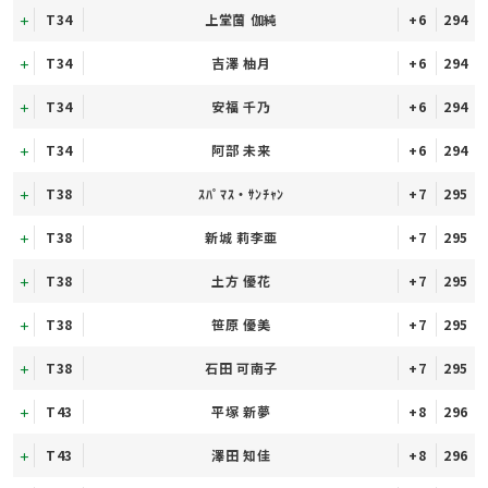
T34
上堂薗 伽純
+6
294
T34
吉澤 柚月
+6
294
T34
安福 千乃
+6
294
T34
阿部 未来
+6
294
T38
ｽﾊﾟﾏｽ・ｻﾝﾁｬﾝ
+7
295
T38
新城 莉李亜
+7
295
T38
土方 優花
+7
295
T38
笹原 優美
+7
295
T38
石田 可南子
+7
295
T43
平塚 新夢
+8
296
T43
澤田 知佳
+8
296