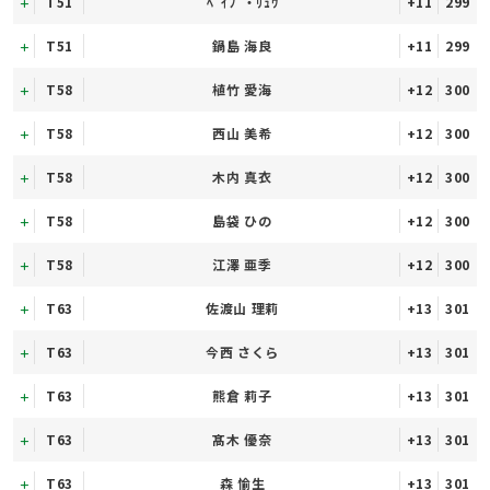
T51
ﾍﾞｲﾌﾞ・ﾘｭｳ
+11
299
T51
鍋島 海良
+11
299
T58
植竹 愛海
+12
300
T58
西山 美希
+12
300
T58
木内 真衣
+12
300
T58
島袋 ひの
+12
300
T58
江澤 亜季
+12
300
T63
佐渡山 理莉
+13
301
T63
今西 さくら
+13
301
T63
熊倉 莉子
+13
301
T63
髙木 優奈
+13
301
T63
森 愉生
+13
301