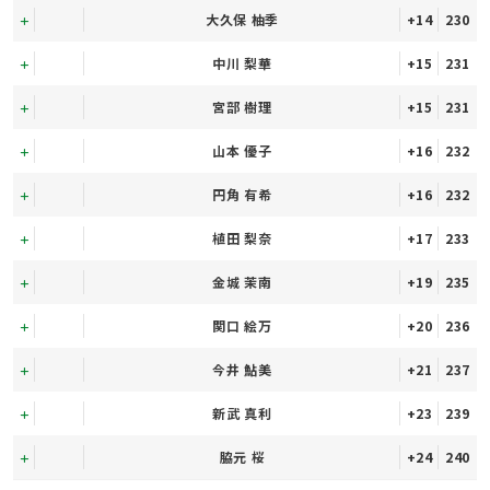
大久保 柚季
+14
230
中川 梨華
+15
231
宮部 樹理
+15
231
山本 優子
+16
232
円角 有希
+16
232
植田 梨奈
+17
233
金城 茉南
+19
235
関口 絵万
+20
236
今井 鮎美
+21
237
新武 真利
+23
239
脇元 桜
+24
240