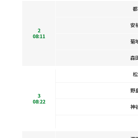
都
安
2
08:11
菊
森
松
野
3
08:22
神