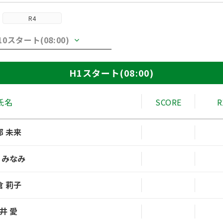
R4
10スタート(08:00)
H1スタート(08:00)
氏名
SCORE
R
部 未来
 みなみ
倉 莉子
井 愛