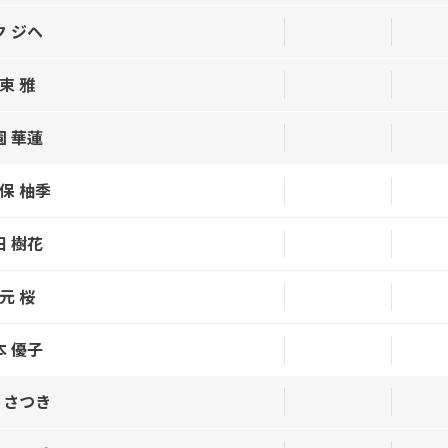
ク ジヘ
束 雅
園 華蓮
保 柚季
田 樹花
元 桜
本 優子
 さつき