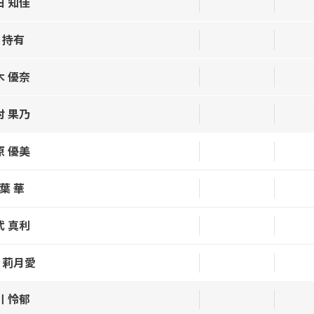
田 知佳
 持有
木 優奈
村 果乃
原 優美
葉 華
武 真利
 莉月愛
川 怜郁