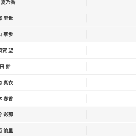
 夏乃香
澤 里世
山 華歩
須賀 望
田 鈴
内 真衣
本 春香
分 彩那
西 諭里