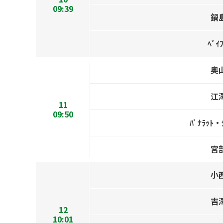
09:39
鍋
ﾍﾞｲ
奥
江
11
09:50
ﾊﾟﾅﾗｯﾄ・
宮
小
吉
12
10:01