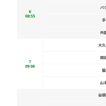
パ
6
08:55
手
外
大久
岡
7
09:06
脇
山
谷頭