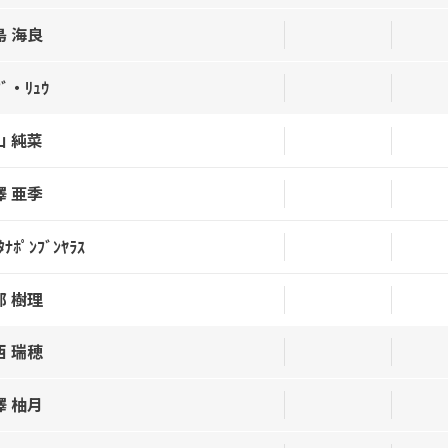
島 海良
ﾌﾞ・ﾘｭｳ
山 純菜
澤 亜季
ﾀﾅﾎﾟﾝﾌﾞﾝﾔﾗｽ
部 樹理
西 瑞穂
澤 柚月