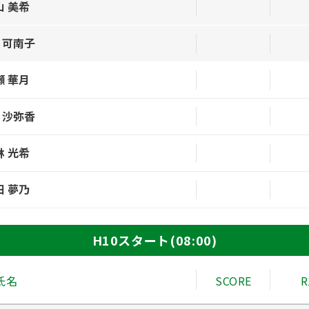
山 美希
 可南子
瀬 華月
 沙弥香
林 光希
田 夢乃
H10スタート(08:00)
氏名
SCORE
R