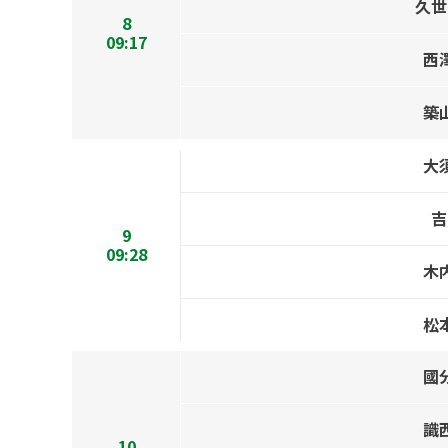
久世
8
09:17
西
築
大
吉
9
09:28
木
松
國
識
10