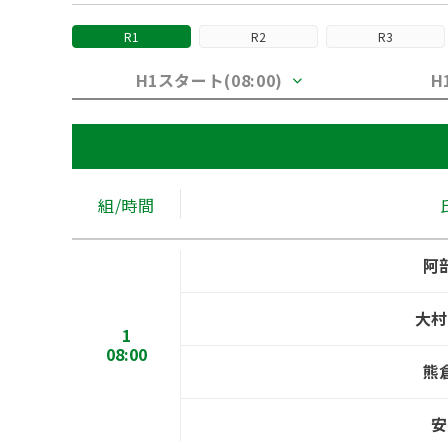
R1
R2
R3
H1スタート(08:00)
H
組/時間
阿
大村
1
08:00
熊
安