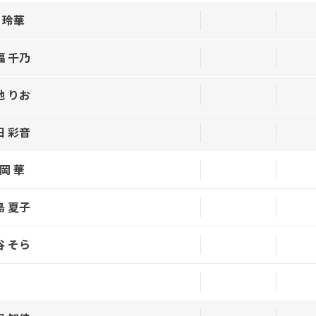
 玲華
福 千乃
地 りお
田 彩音
岡 華
島 夏子
谷 そら