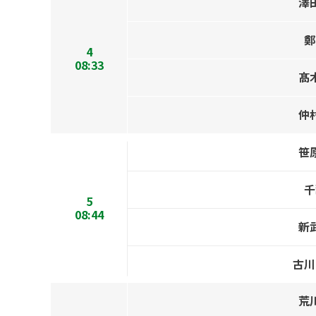
澤
鄭
4
08:33
髙
仲
笹
千
5
08:44
新
古川
荒