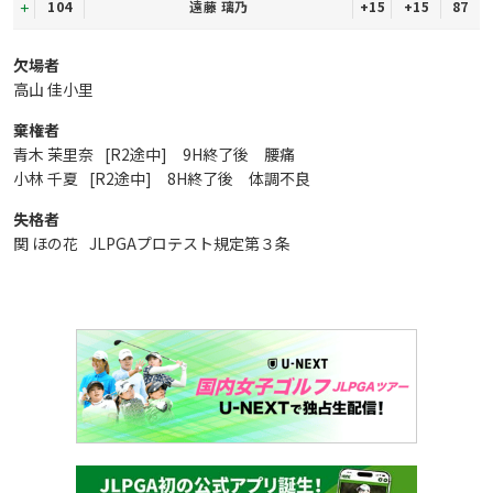
104
遠藤 璃乃
+15
+15
87
欠場者
高山 佳小里
棄権者
青木 茉里奈
[R2途中] 9H終了後 腰痛
小林 千夏
[R2途中] 8H終了後 体調不良
失格者
関 ほの花
JLPGAプロテスト規定第３条