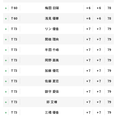
T60
梅田 日陽
+6
+6
78
T60
浅見 優華
+6
+6
78
T73
リン 優香
+7
+7
79
T73
関根 理央
+7
+7
79
T73
半田 千峰
+7
+7
79
T73
岡野 亜美
+7
+7
79
T73
加藤 優花
+7
+7
79
T73
佐藤 夏恋
+7
+7
79
T73
鎮守 愛佳
+7
+7
79
T73
郭 艾榛
+7
+7
79
T73
三橋 優香
+7
+7
79