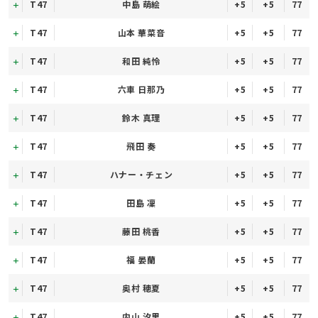
T47
中島 萌絵
+5
+5
77
T47
山本 華菜音
+5
+5
77
T47
和田 純怜
+5
+5
77
T47
六車 日那乃
+5
+5
77
T47
鈴木 真理
+5
+5
77
T47
飛田 奏
+5
+5
77
T47
ハナー・チェン
+5
+5
77
T47
田島 凜
+5
+5
77
T47
藤田 桃香
+5
+5
77
T47
福 晏蘭
+5
+5
77
T47
奥村 穂夏
+5
+5
77
T47
内山 汐里
+5
+5
77