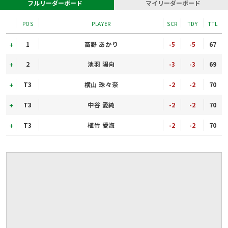
フルリーダーボード
マイリーダーボード
POS
PLAYER
SCR
TDY
TTL
1
高野 あかり
-5
-5
67
2
池羽 陽向
-3
-3
69
T3
横山 珠々奈
-2
-2
70
T3
中谷 愛純
-2
-2
70
T3
植竹 愛海
-2
-2
70