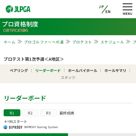
JP
EN
プロ資格制度
CERTIFICATIONS
ホーム
プロゴルファーへの道
プロテスト
スケジュール
プロテスト第1次予選＜A地区＞
ペアリング
リーダーボード
ホールバイホール
ホールサマリ
スタッツ
リーダーボード
R1
R2
R3
最終成績
＊=INスタート
BIPROGY Scoring System