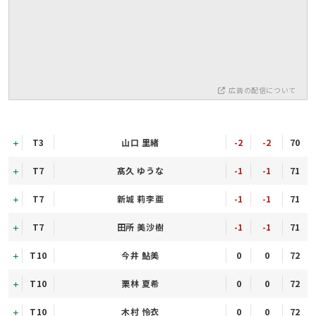
広告の配信について
T3
山口 里緒
-2
-2
70
T7
髙久 ゆうな
-1
-1
71
T7
新城 莉李亜
-1
-1
71
T7
田所 美沙樹
-1
-1
71
T10
今井 鮎美
0
0
72
T10
栗林 夏希
0
0
72
T10
木村 怜衣
0
0
72