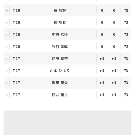
T10
黄 郁評
0
0
72
T10
鄭 持有
0
0
72
T10
中野 なゆ
0
0
72
T10
竹谷 茉紘
0
0
72
T17
伊藤 栞奈
+1
+1
73
T17
山本 ひより
+1
+1
73
T17
坂東 奈央
+1
+1
73
T17
臼井 蘭世
+1
+1
73