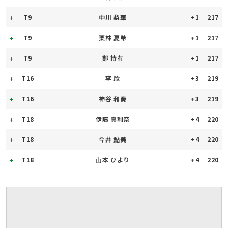
T9
中川 梨華
+1
217
T9
栗林 夏希
+1
217
T9
鄭 持有
+1
217
T16
李 欣
+3
219
T16
神谷 和奏
+3
219
T18
伊藤 真利奈
+4
220
T18
今井 鮎美
+4
220
T18
山本 ひより
+4
220