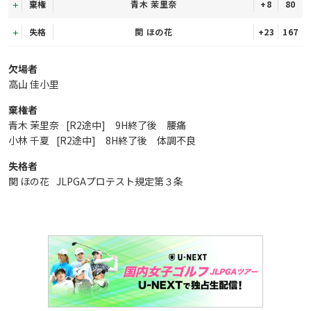
棄権
青木 茉里奈
+8
80
失格
関 ほの花
+23
167
欠場者
高山 佳小里
棄権者
青木 茉里奈
[R2途中] 9H終了後 腰痛
小林 千夏
[R2途中] 8H終了後 体調不良
失格者
関 ほの花
JLPGAプロテスト規定第３条