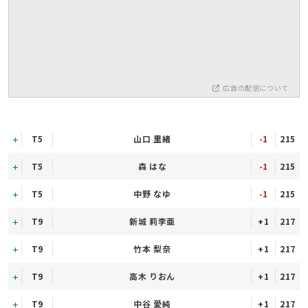
広告の配信について
T5
山口 里緒
-1
215
T5
森 はな
-1
215
T5
中野 なゆ
-1
215
T9
新城 莉李亜
+1
217
T9
竹本 梨奈
+1
217
T9
高木 りおん
+1
217
T9
中谷 愛純
+1
217