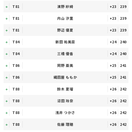
T81
濱野 紗綺
+23
239
T81
内山 汐里
+23
239
T81
野辺 優夏
+23
239
T84
新田 祐美菜
+24
240
T84
三橋 優香
+24
240
T86
岡野 亜美
+25
241
T86
縄田屋 ももか
+25
241
T88
鈴木 夏瑠
+26
242
T88
沼田 玲奈
+26
242
T88
浅井 つかさ
+26
242
T88
佐藤 理穂
+26
242