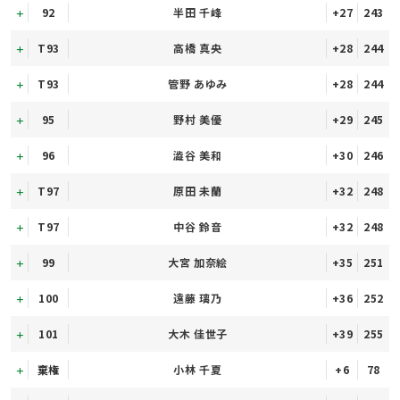
92
半田 千峰
+27
243
T93
高橋 真央
+28
244
T93
管野 あゆみ
+28
244
95
野村 美優
+29
245
96
澁谷 美和
+30
246
T97
原田 未蘭
+32
248
T97
中谷 鈴音
+32
248
99
大宮 加奈絵
+35
251
100
遠藤 璃乃
+36
252
101
大木 佳世子
+39
255
棄権
小林 千夏
+6
78