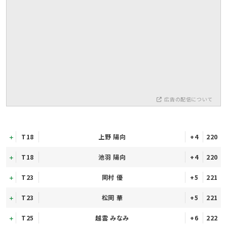
広告の配信について
T18
上野 陽向
+4
220
T18
池羽 陽向
+4
220
T23
岡村 優
+5
221
T23
松岡 華
+5
221
T25
越雲 みなみ
+6
222