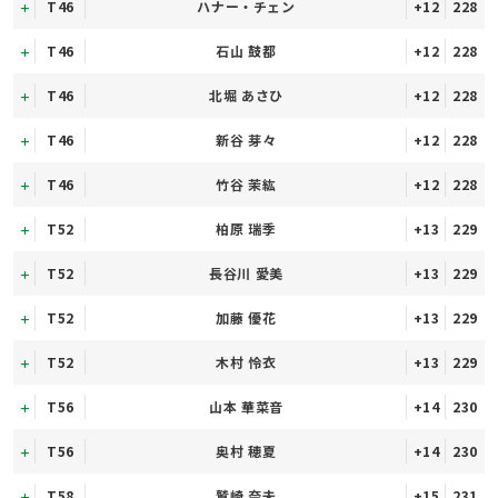
T46
ハナー・チェン
+12
228
T46
石山 鼓都
+12
228
T46
北堀 あさひ
+12
228
T46
新谷 芽々
+12
228
T46
竹谷 茉紘
+12
228
T52
柏原 瑞季
+13
229
T52
長谷川 愛美
+13
229
T52
加藤 優花
+13
229
T52
木村 怜衣
+13
229
T56
山本 華菜音
+14
230
T56
奥村 穂夏
+14
230
T58
鷲崎 奈未
+15
231