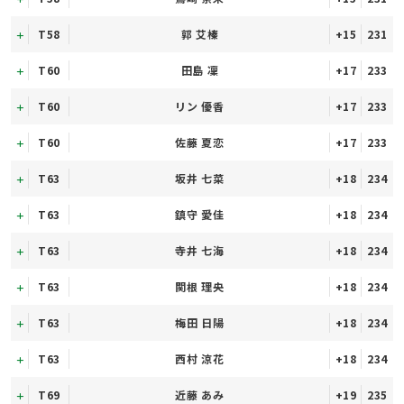
T58
郭 艾榛
+15
231
T60
田島 凜
+17
233
T60
リン 優香
+17
233
T60
佐藤 夏恋
+17
233
T63
坂井 七菜
+18
234
T63
鎮守 愛佳
+18
234
T63
寺井 七海
+18
234
T63
関根 理央
+18
234
T63
梅田 日陽
+18
234
T63
西村 涼花
+18
234
T69
近藤 あみ
+19
235