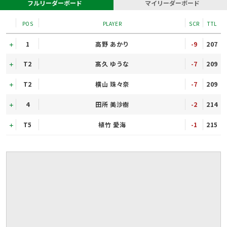
フルリーダーボード
マイリーダーボード
POS
PLAYER
SCR
TTL
1
高野 あかり
-9
207
T2
髙久 ゆうな
-7
209
T2
横山 珠々奈
-7
209
4
田所 美沙樹
-2
214
T5
植竹 愛海
-1
215