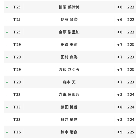
T25
細沼 菜津美
+6
222
T25
伊藤 栞奈
+6
222
T25
金原 梨里加
+6
222
T29
田邉 美莉
+7
223
T29
田村 良海
+7
223
T29
渡辺 さくら
+7
223
T29
森本 天
+7
223
T33
六車 日那乃
+8
224
T33
藤田 桃香
+8
224
T33
臼井 蘭世
+8
224
T36
鈴木 磨夜
+9
225