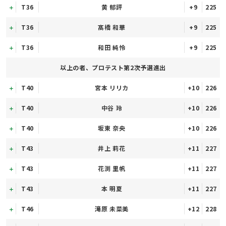
T36
黄 郁評
+9
225
T36
髙橋 和華
+9
225
T36
和田 純怜
+9
225
以上の者、プロテスト第2次予選進出
T40
宮本 リリカ
+10
226
T40
中谷 玲
+10
226
T40
坂東 奈央
+10
226
T43
井上 莉花
+11
227
T43
花渕 里帆
+11
227
T43
本 明夏
+11
227
T46
滝原 未菜美
+12
228