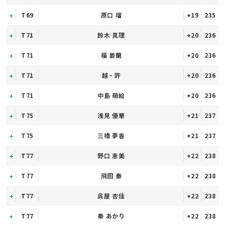
T69
原口 瑠
+19
235
T71
鈴木 真理
+20
236
T71
福 晏蘭
+20
236
T71
越・許
+20
236
T71
中島 萌絵
+20
236
T75
浅見 優華
+21
237
T75
三橋 夢香
+21
237
T77
野口 恵美
+22
238
T77
飛田 奏
+22
238
T77
呉屋 杏佳
+22
238
T77
秦 あかり
+22
238