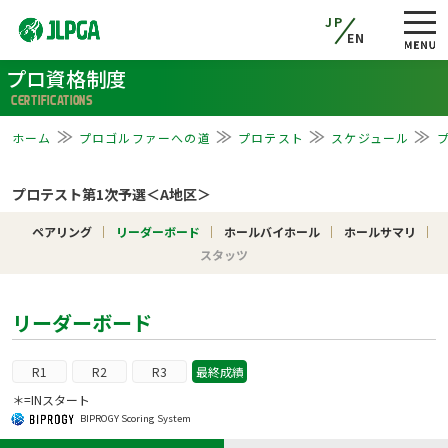
JP
EN
プロ資格制度
CERTIFICATIONS
ホーム
プロゴルファーへの道
プロテスト
スケジュール
プロテスト第1次予選＜A地区＞
ペアリング
リーダーボード
ホールバイホール
ホールサマリ
スタッツ
リーダーボード
R1
R2
R3
最終成績
＊=INスタート
BIPROGY Scoring System