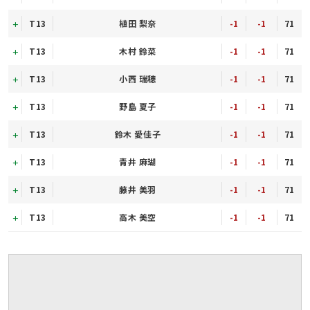
T13
植田 梨奈
-1
-1
71
T13
木村 鈴菜
-1
-1
71
T13
小西 瑞穂
-1
-1
71
T13
野島 夏子
-1
-1
71
T13
鈴木 愛佳子
-1
-1
71
T13
青井 麻瑚
-1
-1
71
T13
藤井 美羽
-1
-1
71
T13
高木 美空
-1
-1
71