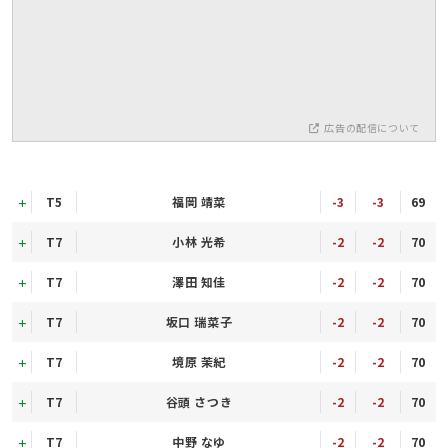
広告の配信について
T5
福岡 靖菜
-3
-3
69
T7
小林 光希
-2
-2
70
T7
澤田 知佳
-2
-2
70
T7
坂口 瑞菜子
-2
-2
70
T7
境原 茉紀
-2
-2
70
T7
谷頭 さつき
-2
-2
70
T7
中野 なゆ
-2
-2
70