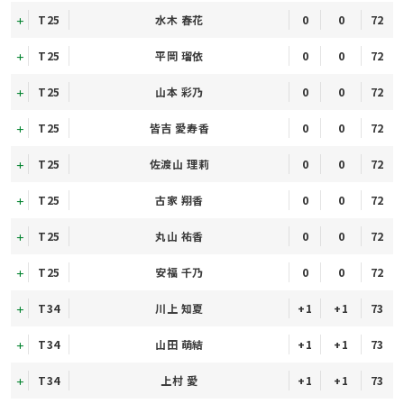
T25
水木 春花
0
0
72
T25
平岡 瑠依
0
0
72
T25
山本 彩乃
0
0
72
T25
皆吉 愛寿香
0
0
72
T25
佐渡山 理莉
0
0
72
T25
古家 翔香
0
0
72
T25
丸山 祐香
0
0
72
T25
安福 千乃
0
0
72
T34
川上 知夏
+1
+1
73
T34
山田 萌結
+1
+1
73
T34
上村 愛
+1
+1
73