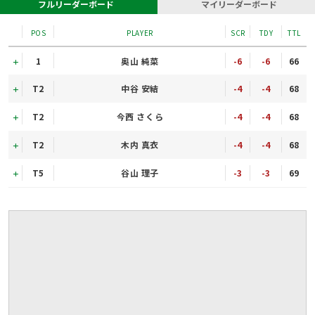
フルリーダーボード
マイリーダーボード
POS
PLAYER
SCR
TDY
TTL
1
奥山 純菜
-6
-6
66
T2
中谷 安結
-4
-4
68
T2
今西 さくら
-4
-4
68
T2
木内 真衣
-4
-4
68
T5
谷山 理子
-3
-3
69