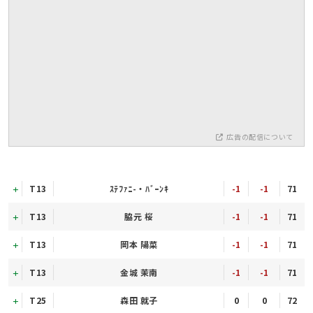
広告の配信について
T13
ｽﾃﾌｧﾆ-・ﾊﾞｰﾝｷ
-1
-1
71
T13
脇元 桜
-1
-1
71
T13
岡本 陽菜
-1
-1
71
T13
金城 茉南
-1
-1
71
T25
森田 就子
0
0
72