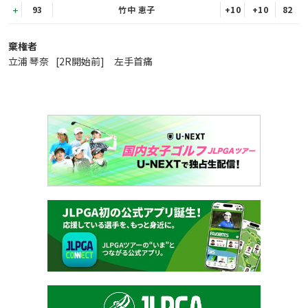
93
竹中 恵子
+10
+10
82
棄権者
立浦 琴奈
[2R開始前] 左手首痛