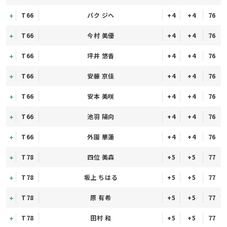
T66
パク ジヘ
+4
+4
76
T66
今村 美優
+4
+4
76
T66
坪井 悠香
+4
+4
76
T66
安藤 京佳
+4
+4
76
T66
安本 美咲
+4
+4
76
T66
池羽 陽向
+4
+4
76
T66
外園 華蓮
+4
+4
76
T78
四位 美森
+5
+5
77
T78
坂上 ちはる
+5
+5
77
T78
原 有希
+5
+5
77
T78
田村 和
+5
+5
77