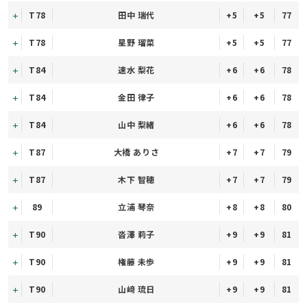
T78
田中 瑞代
+5
+5
77
T78
星野 瑠菜
+5
+5
77
T84
速水 梨花
+6
+6
78
T84
金田 律子
+6
+6
78
T84
山中 梨緒
+6
+6
78
T87
大橋 ありさ
+7
+7
79
T87
木下 智穂
+7
+7
79
89
立浦 琴奈
+8
+8
80
T90
沓澤 莉子
+9
+9
81
T90
権藤 未歩
+9
+9
81
T90
山﨑 琉日
+9
+9
81