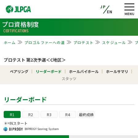
JP
EN
プロ資格制度
CERTIFICATIONS
ホーム
プロゴルファーへの道
プロテスト
スケジュール
プロテスト 第2次予選＜C地区＞
ペアリング
リーダーボード
ホールバイホール
ホールサマリ
スタッツ
リーダーボード
R1
R2
R3
R4
最終成績
＊=INスタート
BIPROGY Scoring System