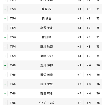
T54
勝見 梓
+3
+3
75
T54
森 愉生
+3
+3
75
T54
塩澄 英香
+3
+3
75
T54
村田 結
+3
+3
75
T54
藤川 玲奈
+3
+3
75
T54
菊地 りお
+3
+3
75
T66
荒川 怜郁
+4
+4
76
T66
岩切 美空
+4
+4
76
T66
山口 史恩
+4
+4
76
T66
新田 有希
+4
+4
76
T66
ﾍﾞｲﾌﾞ・ﾘｭｳ
+4
+4
76