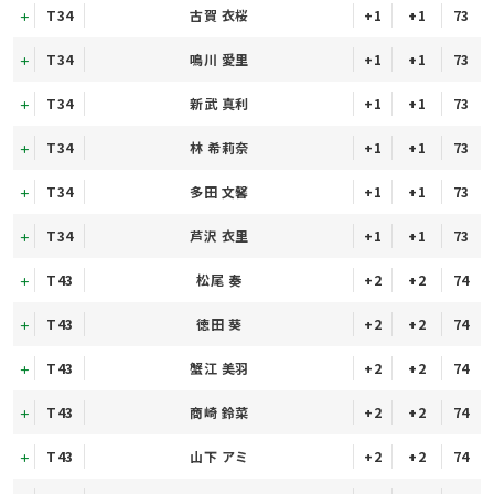
T34
古賀 衣桜
+1
+1
73
T34
鳴川 愛里
+1
+1
73
T34
新武 真利
+1
+1
73
T34
林 希莉奈
+1
+1
73
T34
多田 文馨
+1
+1
73
T34
芦沢 衣里
+1
+1
73
T43
松尾 奏
+2
+2
74
T43
徳田 葵
+2
+2
74
T43
蟹江 美羽
+2
+2
74
T43
商崎 鈴菜
+2
+2
74
T43
山下 アミ
+2
+2
74