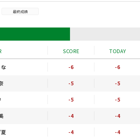
最終成績
ド
R
SCORE
TODAY
うな
-6
-6
奈
-5
-5
紗
-5
-5
美
-4
-4
ず夏
-4
-4