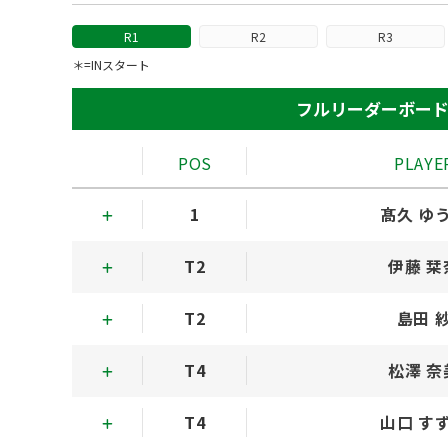
R1
R2
R3
＊=INスタート
フルリーダーボー
POS
PLAYE
1
髙久 ゆ
T2
伊藤 栞
T2
島田 
T4
松澤 奈
T4
山口 す