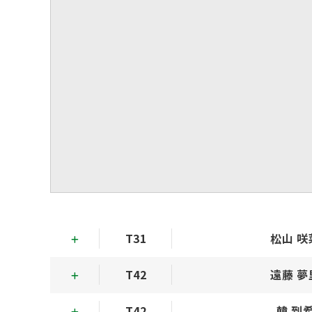
T31
松山 咲
T42
遠藤 夢
T42
韓 到