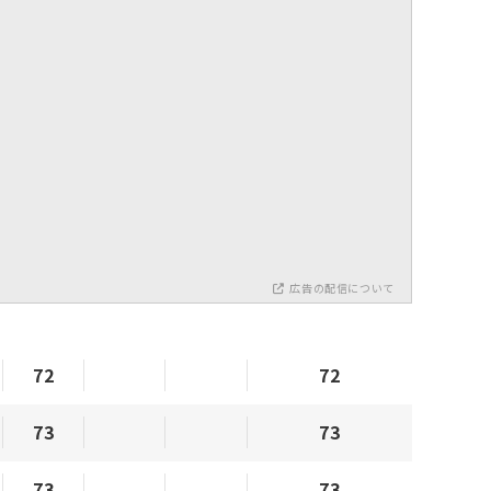
広告の配信について
72
72
73
73
73
73