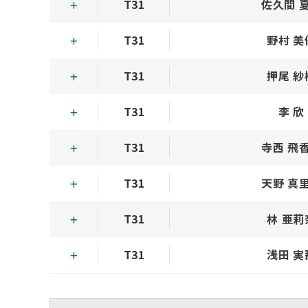
T31
佐久間 
T31
野村 美
T31
押尾 紗
T31
李 欣
T31
寺西 飛
T31
天野 真
T31
林 亜莉
T31
浅田 実