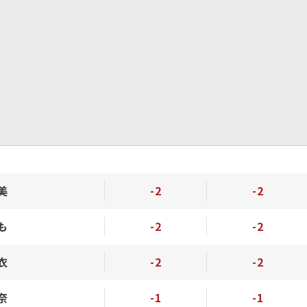
美
-2
-2
も
-2
-2
衣
-2
-2
奈
-1
-1