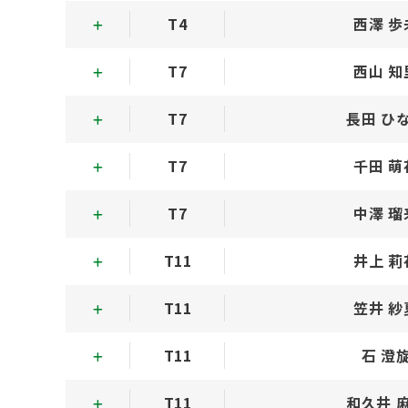
T4
西澤 歩
T7
西山 知
T7
長田 ひ
T7
千田 萌
T7
中澤 瑠
T11
井上 莉
T11
笠井 紗
T11
石 澄
T11
和久井 