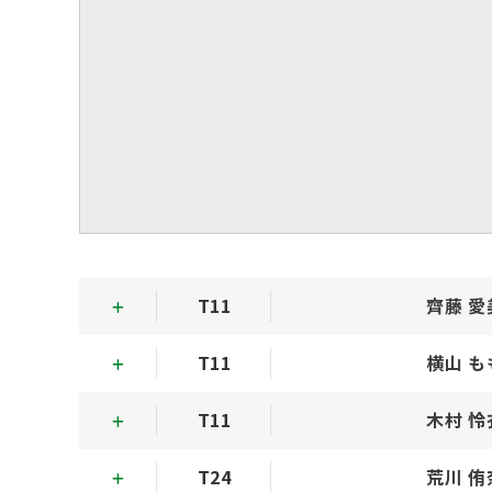
T11
齊藤 愛
T11
横山 も
T11
木村 怜
T24
荒川 侑