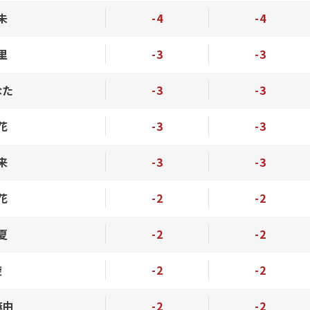
未
-4
-4
里
-3
-3
なた
-3
-3
花
-3
-3
来
-3
-3
花
-2
-2
夏
-2
-2
旋
-2
-2
麻由
-2
-2