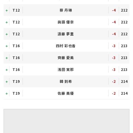
T12
蔡 丹琳
-4
212
T12
與語 優奈
-4
212
T12
遠藤 夢里
-4
212
T16
四村 彩也香
-3
213
T16
齊藤 愛美
-3
213
T16
浅田 実那
-3
213
T19
韓 到希
-2
214
T19
佐藤 美優
-2
214