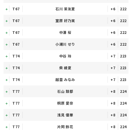
T67
石川 茉友夏
+6
222
T67
室原 好乃実
+6
222
T67
中澤 桜
+6
222
T67
小潮川 せり
+6
222
T74
中谷 玲
+7
223
T74
柴 綾夏
+7
223
T74
越雲 みなみ
+7
223
T77
石山 鼓都
+8
224
T77
桐原 愛奈
+8
224
T77
浅見 優華
+8
224
T77
片岡 鈴花
+8
224