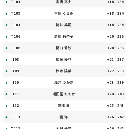
T103
高橋 真央
+18
234
T103
吉川 くるみ
+18
234
T103
筒井 美羽
+18
234
T106
黒川 莉奈子
+20
236
T106
樋口 莉沙
+20
236
108
加藤 優花
+21
237
109
鈴木 陽菜
+22
238
110
浅井 つかさ
+23
239
111
縄田屋 ももか
+24
240
112
高橋 幸
+25
241
T113
劉 洋
+26
242
T113
金野 優菜
+26
242