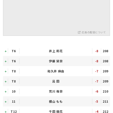
広告の配信について
T6
井上 莉花
-8
208
T6
伊藤 栞奈
-8
208
T8
和久井 麻由
-7
209
T8
呂 田
-7
209
10
荒川 侑奈
-6
210
11
横山 もも
-5
211
T12
千田 萌花
-4
212