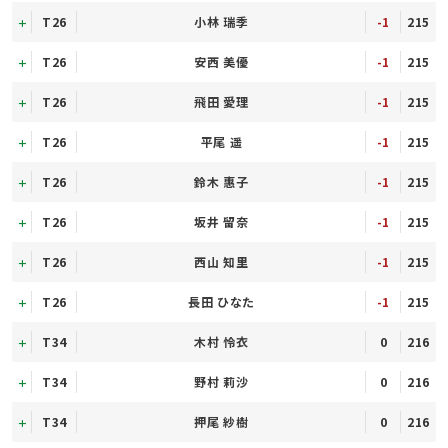
T26
小林 瑞季
-1
215
T26
安西 美優
-1
215
T26
飛田 愛理
-1
215
T26
平尾 遥
-1
215
T26
鈴木 惠子
-1
215
T26
坂井 留奈
-1
215
T26
西山 知里
-1
215
T26
長田 ひなた
-1
215
T34
木村 怜衣
0
216
T34
野村 莉沙
0
216
T34
押尾 紗樹
0
216