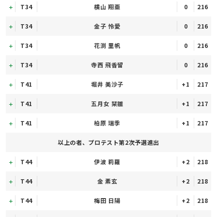
T34
横山 翔亜
0
216
T34
金子 怜愛
0
216
T34
花渕 里帆
0
216
T34
寺西 飛香留
0
216
T41
堀井 美沙子
+1
217
T41
五月女 栞雛
+1
217
T41
柏原 瑞季
+1
217
以上の者、プロテスト第2次予選進出
T44
伊波 莉羅
+2
218
T44
金 素玄
+2
218
T44
梅田 日陽
+2
218