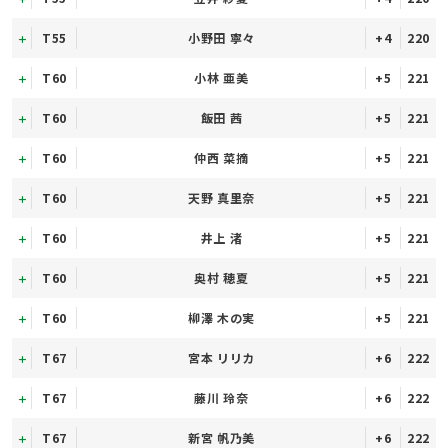
T55
小野田 寧々
+4
220
T60
小林 亜美
+5
221
T60
飯田 茜
+5
221
T60
仲西 菜摘
+5
221
T60
天野 真里奈
+5
221
T60
井上 渚
+5
221
T60
奥村 穂夏
+5
221
T60
柳澤 木の実
+5
221
T67
宮本 リリカ
+6
222
T67
藤川 玲奈
+6
222
T67
新宮 帆乃美
+6
222