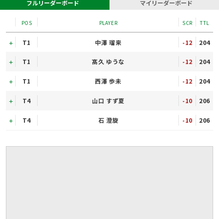
フルリーダーボード
マイリーダーボード
POS
PLAYER
SCR
TTL
T1
中澤 瑠来
-12
204
T1
髙久 ゆうな
-12
204
T1
西澤 歩未
-12
204
T4
山口 すず夏
-10
206
T4
石 澄旋
-10
206