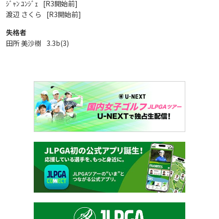
ｼﾞｬﾝ ﾕﾝｼﾞｪ
[R3開始前]
渡辺 さくら
[R3開始前]
失格者
田所 美沙樹
3.3b(3)