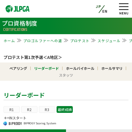
JP
EN
プロ資格制度
CERTIFICATIONS
ホーム
プロゴルファーへの道
プロテスト
スケジュール
プロテスト第1次予選＜A地区＞
ペアリング
リーダーボード
ホールバイホール
ホールサマリ
スタッツ
リーダーボード
R1
R2
R3
最終成績
＊=INスタート
BIPROGY Scoring System