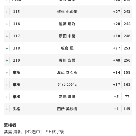
115
植松 小の美
+27
243
116
遠藤 璃乃
+28
244
117
原田 未蘭
+30
246
118
板倉 凪
+37
253
119
香川 安曇
+40
256
棄権
渡辺 さくら
+14
158
棄権
ｼﾞｬﾝ ﾕﾝｼﾞｪ
+17
161
棄権
髙島 海帆
+5
77
失格
田所 美沙樹
+1
145
棄権者
髙島 海帆
[R2途中] 9H終了後