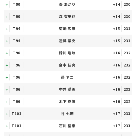
T90
秦 あかり
+14
230
T90
森 有里紗
+14
230
T94
菊地 広恵
+15
231
T94
逢澤 菜央
+15
231
T96
緑川 瑞玲
+16
232
T96
金本 佳央
+16
232
T96
蔡 ヤニ
+16
232
T96
中井 愛美
+16
232
T96
木下 夏帆
+16
232
T101
谷 七穂
+17
233
T101
石川 聖奈
+17
233