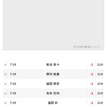
広告の配信について
T19
新谷 芽々
-2
214
T19
野村 美優
-2
214
T19
越田 泰羽
-2
214
T19
有本 花怜
-2
214
T19
島田 紗
-2
214