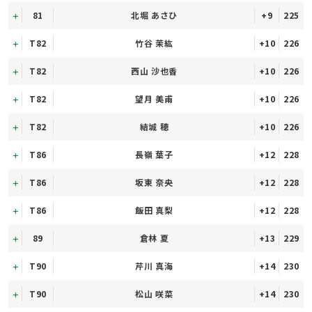
81
北堀 あさひ
+9
225
T82
竹谷 茉紘
+10
226
T82
西山 沙也香
+10
226
T82
望月 美甫
+10
226
T82
結城 穂
+10
226
T86
長嶺 葉子
+12
228
T86
坂東 奈央
+12
228
T86
飯田 真梨
+12
228
89
倉林 夏
+13
229
T90
芹川 真海
+14
230
T90
松山 咲菜
+14
230